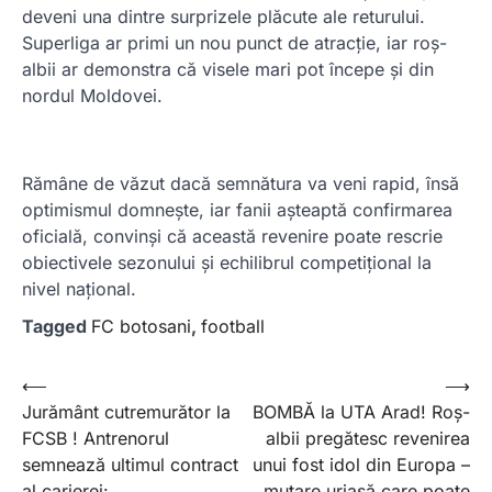
deveni una dintre surprizele plăcute ale returului.
Superliga ar primi un nou punct de atracție, iar roș-
albii ar demonstra că visele mari pot începe și din
nordul Moldovei.
Rămâne de văzut dacă semnătura va veni rapid, însă
optimismul domnește, iar fanii așteaptă confirmarea
oficială, convinși că această revenire poate rescrie
obiectivele sezonului și echilibrul competițional la
nivel național.
Tagged
FC botosani
,
football
Post
⟵
⟶
Jurământ cutremurător la
BOMBĂ la UTA Arad! Roș-
navigation
FCSB ! Antrenorul
albii pregătesc revenirea
semnează ultimul contract
unui fost idol din Europa –
al carierei: …
mutare uriașă care poate