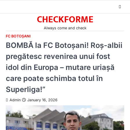
Skip
to
CHECKFORME
content
Always come and check
FC BOTOȘANI
BOMBĂ la FC Botoșani! Roș-albii
pregătesc revenirea unui fost
idol din Europa – mutare uriașă
care poate schimba totul în
Superliga!”
Admin
January 16, 2026