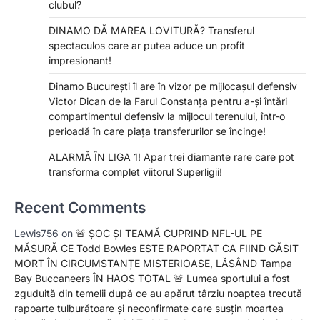
clubul?
DINAMO DĂ MAREA LOVITURĂ? Transferul
spectaculos care ar putea aduce un profit
impresionant!
Dinamo București îl are în vizor pe mijlocașul defensiv
Victor Dican de la Farul Constanța pentru a-și întări
compartimentul defensiv la mijlocul terenului, într-o
perioadă în care piața transferurilor se încinge!
ALARMĂ ÎN LIGA 1! Apar trei diamante rare care pot
transforma complet viitorul Superligii!
Recent Comments
Lewis756
on
🚨 ȘOC ȘI TEAMĂ CUPRIND NFL-UL PE
MĂSURĂ CE Todd Bowles ESTE RAPORTAT CA FIIND GĂSIT
MORT ÎN CIRCUMSTANȚE MISTERIOASE, LĂSÂND Tampa
Bay Buccaneers ÎN HAOS TOTAL 🚨 Lumea sportului a fost
zguduită din temelii după ce au apărut târziu noaptea trecută
rapoarte tulburătoare și neconfirmate care susțin moartea