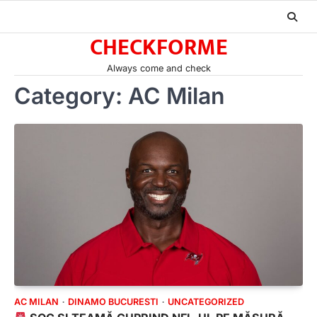
Skip
to
CHECKFORME
content
Always come and check
Category:
AC Milan
AC MILAN
DINAMO BUCURESTI
UNCATEGORIZED