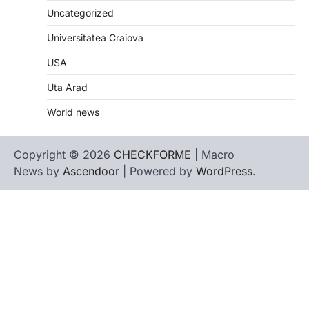
Uncategorized
Universitatea Craiova
USA
Uta Arad
World news
Copyright © 2026
CHECKFORME
| Macro
News by
Ascendoor
| Powered by
WordPress
.