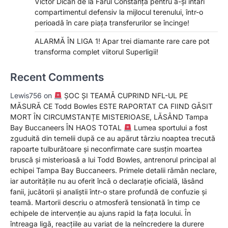
Victor Dican de la Farul Constanța pentru a-și întări
compartimentul defensiv la mijlocul terenului, într-o
perioadă în care piața transferurilor se încinge!
ALARMĂ ÎN LIGA 1! Apar trei diamante rare care pot
transforma complet viitorul Superligii!
Recent Comments
Lewis756
on
ȘOC ȘI TEAMĂ CUPRIND NFL-UL PE
MĂSURĂ CE Todd Bowles ESTE RAPORTAT CA FIIND GĂSIT
MORT ÎN CIRCUMSTANȚE MISTERIOASE, LĂSÂND Tampa
Bay Buccaneers ÎN HAOS TOTAL
Lumea sportului a fost
zguduită din temelii după ce au apărut târziu noaptea trecută
rapoarte tulburătoare și neconfirmate care susțin moartea
bruscă și misterioasă a lui Todd Bowles, antrenorul principal al
echipei Tampa Bay Buccaneers. Primele detalii rămân neclare,
iar autoritățile nu au oferit încă o declarație oficială, lăsând
fanii, jucătorii și analiștii într-o stare profundă de confuzie și
teamă. Martorii descriu o atmosferă tensionată în timp ce
echipele de intervenție au ajuns rapid la fața locului. În
întreaga ligă, reacțiile au variat de la neîncredere la durere