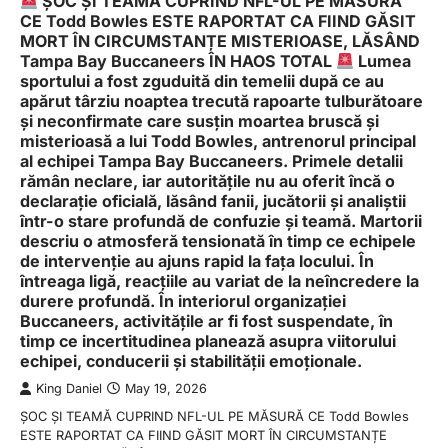
ȘOC ȘI TEAMĂ CUPRIND NFL-UL PE MĂSURĂ
CE Todd Bowles ESTE RAPORTAT CA FIIND GĂSIT
MORT ÎN CIRCUMSTANȚE MISTERIOASE, LĂSÂND
Tampa Bay Buccaneers ÎN HAOS TOTAL
Lumea
sportului a fost zguduită din temelii după ce au
apărut târziu noaptea trecută rapoarte tulburătoare
și neconfirmate care susțin moartea bruscă și
misterioasă a lui Todd Bowles, antrenorul principal
al echipei Tampa Bay Buccaneers. Primele detalii
rămân neclare, iar autoritățile nu au oferit încă o
declarație oficială, lăsând fanii, jucătorii și analiștii
într-o stare profundă de confuzie și teamă. Martorii
descriu o atmosferă tensionată în timp ce echipele
de intervenție au ajuns rapid la fața locului. În
întreaga ligă, reacțiile au variat de la neîncredere la
durere profundă. În interiorul organizației
Buccaneers, activitățile ar fi fost suspendate, în
timp ce incertitudinea planează asupra viitorului
echipei, conducerii și stabilității emoționale.
King Daniel
May 19, 2026
ȘOC ȘI TEAMĂ CUPRIND NFL-UL PE MĂSURĂ CE Todd Bowles
ESTE RAPORTAT CA FIIND GĂSIT MORT ÎN CIRCUMSTANȚE