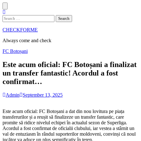
Skip
to
content
Search
for:
CHECKFORME
Always come and check
FC Botoșani
Este acum oficial: FC Botoșani a finalizat
un transfer fantastic! Acordul a fost
confirmat…
Admin
September 13, 2025
Este acum oficial: FC Botoșani a dat din nou lovitura pe piața
transferurilor și a reușit să finalizeze un transfer fantastic, care
promite să ridice nivelul echipei în actualul sezon de Superliga.
Acordul a fost confirmat de oficialii clubului, iar vestea a stârnit un
val de entuziasm în rândul suporterilor moldoveni, convinși că noul
jucător va aduce un plus semnificativ în teren.