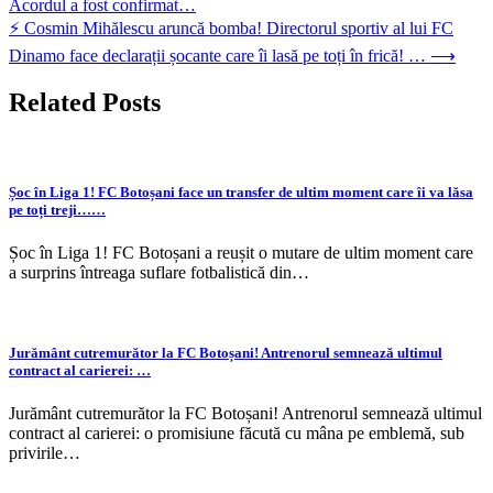
Acordul a fost confirmat…
navigation
⚡ Cosmin Mihălescu aruncă bomba! Directorul sportiv al lui FC
Dinamo face declarații șocante care îi lasă pe toți în frică! …
⟶
Related Posts
Șoc în Liga 1! FC Botoșani face un transfer de ultim moment care îi va lăsa
pe toți treji……
Șoc în Liga 1! FC Botoșani a reușit o mutare de ultim moment care
a surprins întreaga suflare fotbalistică din…
Jurământ cutremurător la FC Botoșani! Antrenorul semnează ultimul
contract al carierei: …
Jurământ cutremurător la FC Botoșani! Antrenorul semnează ultimul
contract al carierei: o promisiune făcută cu mâna pe emblemă, sub
privirile…