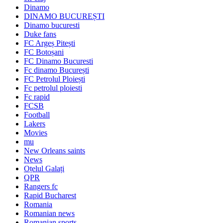
Dinamo
DINAMO BUCUREȘTI
Dinamo bucuresti
Duke fans
FC Argeș Pitești
FC Botoșani
FC Dinamo Bucuresti
Fc dinamo București
FC Petrolul Ploiești
Fc petrolul ploiesti
Fc rapid
FCSB
Football
Lakers
Movies
mu
New Orleans saints
News
Oțelul Galați
QPR
Rangers fc
Rapid Bucharest
Romania
Romanian news
Romanian sports