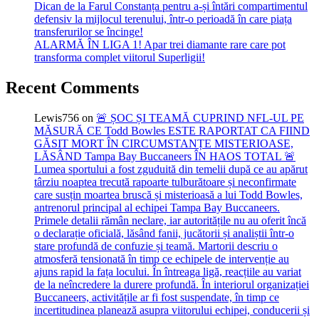
Dican de la Farul Constanța pentru a-și întări compartimentul
defensiv la mijlocul terenului, într-o perioadă în care piața
transferurilor se încinge!
ALARMĂ ÎN LIGA 1! Apar trei diamante rare care pot
transforma complet viitorul Superligii!
Recent Comments
Lewis756
on
🚨 ȘOC ȘI TEAMĂ CUPRIND NFL-UL PE
MĂSURĂ CE Todd Bowles ESTE RAPORTAT CA FIIND
GĂSIT MORT ÎN CIRCUMSTANȚE MISTERIOASE,
LĂSÂND Tampa Bay Buccaneers ÎN HAOS TOTAL 🚨
Lumea sportului a fost zguduită din temelii după ce au apărut
târziu noaptea trecută rapoarte tulburătoare și neconfirmate
care susțin moartea bruscă și misterioasă a lui Todd Bowles,
antrenorul principal al echipei Tampa Bay Buccaneers.
Primele detalii rămân neclare, iar autoritățile nu au oferit încă
o declarație oficială, lăsând fanii, jucătorii și analiștii într-o
stare profundă de confuzie și teamă. Martorii descriu o
atmosferă tensionată în timp ce echipele de intervenție au
ajuns rapid la fața locului. În întreaga ligă, reacțiile au variat
de la neîncredere la durere profundă. În interiorul organizației
Buccaneers, activitățile ar fi fost suspendate, în timp ce
incertitudinea planează asupra viitorului echipei, conducerii și