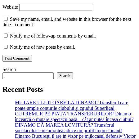
Website
Save my name, email, and website in this browser for the next
time I comment.
Notify me of follow-up comments by email.
Notify me of new posts by email.
Search
Search
Recent Posts
MUTARE ULUITOARE LA DINAMO! Transferul care
poate umple conturile clubului și zgudui Superliga!
CUTREMUR PE PIAȚA TRANSFERURILOR! Dinamo
încearcă o mutare spectaculoasă – cât ar putea încasa clubul?
DINAMO DĂ MAREA LOVITURĂ? Transferul
spectaculos care ar putea aduce un profit impresionant!
Dinamo București îl are în vizor pe mijlocașul defensiv Victor