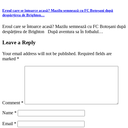
Eroul care se întoarce acasă? Mazilu semnează cu FC Botoșani după
despărțirea de Brighton…
Eroul care se întoarce acasă? Mazilu semnează cu FC Botoșani după
despărțirea de Brighton După aventura sa în fotbalul…
Leave a Reply
Your email address will not be published.
Required fields are
marked
*
Comment
*
Name
*
Email
*