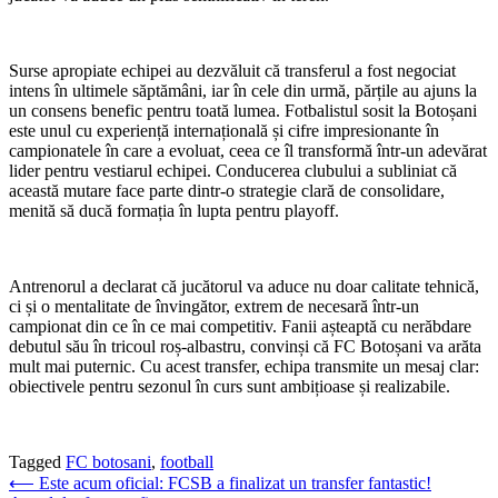
Surse apropiate echipei au dezvăluit că transferul a fost negociat
intens în ultimele săptămâni, iar în cele din urmă, părțile au ajuns la
un consens benefic pentru toată lumea. Fotbalistul sosit la Botoșani
este unul cu experiență internațională și cifre impresionante în
campionatele în care a evoluat, ceea ce îl transformă într-un adevărat
lider pentru vestiarul echipei. Conducerea clubului a subliniat că
această mutare face parte dintr-o strategie clară de consolidare,
menită să ducă formația în lupta pentru playoff.
Antrenorul a declarat că jucătorul va aduce nu doar calitate tehnică,
ci și o mentalitate de învingător, extrem de necesară într-un
campionat din ce în ce mai competitiv. Fanii așteaptă cu nerăbdare
debutul său în tricoul roș-albastru, convinși că FC Botoșani va arăta
mult mai puternic. Cu acest transfer, echipa transmite un mesaj clar:
obiectivele pentru sezonul în curs sunt ambițioase și realizabile.
Tagged
FC botosani
,
football
Post
⟵
Este acum oficial: FCSB a finalizat un transfer fantastic!