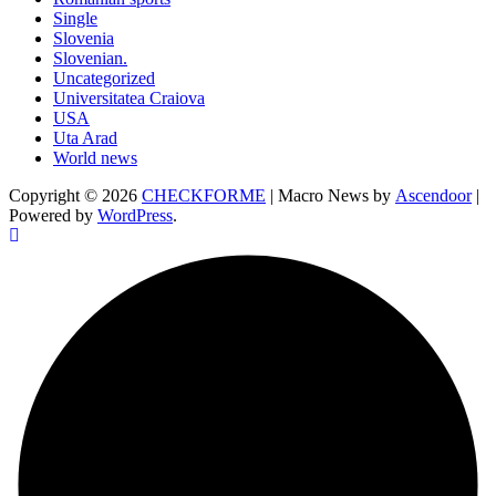
Single
Slovenia
Slovenian.
Uncategorized
Universitatea Craiova
USA
Uta Arad
World news
Copyright © 2026
CHECKFORME
| Macro News by
Ascendoor
|
Powered by
WordPress
.