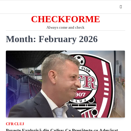
Skip
to
CHECKFORME
content
Always come and check
Month:
February 2026
CFR CLUJ
Poveste Explozivă din Culise: Ce Pregătește cu Adevărat