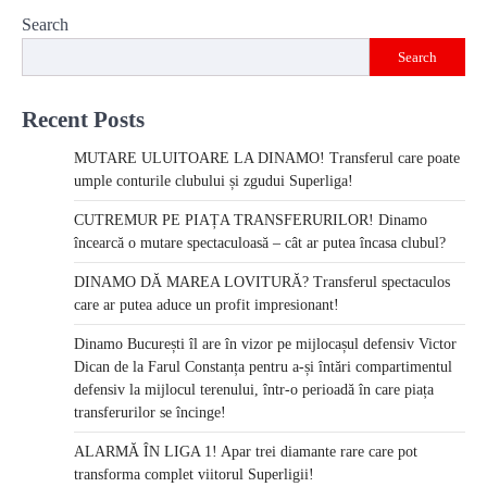
navigation
Search
Search
Recent Posts
MUTARE ULUITOARE LA DINAMO! Transferul care poate
umple conturile clubului și zgudui Superliga!
CUTREMUR PE PIAȚA TRANSFERURILOR! Dinamo
încearcă o mutare spectaculoasă – cât ar putea încasa clubul?
DINAMO DĂ MAREA LOVITURĂ? Transferul spectaculos
care ar putea aduce un profit impresionant!
Dinamo București îl are în vizor pe mijlocașul defensiv Victor
Dican de la Farul Constanța pentru a-și întări compartimentul
defensiv la mijlocul terenului, într-o perioadă în care piața
transferurilor se încinge!
ALARMĂ ÎN LIGA 1! Apar trei diamante rare care pot
transforma complet viitorul Superligii!