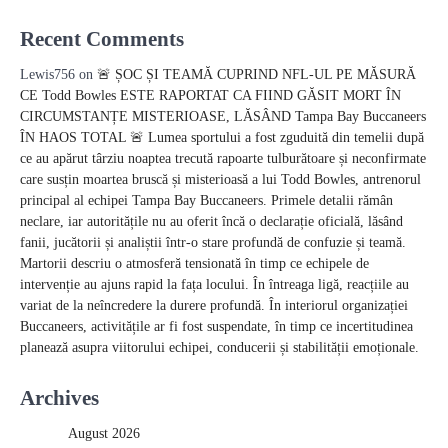
Recent Comments
Lewis756
on
🚨 ȘOC ȘI TEAMĂ CUPRIND NFL-UL PE MĂSURĂ
CE Todd Bowles ESTE RAPORTAT CA FIIND GĂSIT MORT ÎN
CIRCUMSTANȚE MISTERIOASE, LĂSÂND Tampa Bay Buccaneers
ÎN HAOS TOTAL 🚨 Lumea sportului a fost zguduită din temelii după
ce au apărut târziu noaptea trecută rapoarte tulburătoare și neconfirmate
care susțin moartea bruscă și misterioasă a lui Todd Bowles, antrenorul
principal al echipei Tampa Bay Buccaneers. Primele detalii rămân
neclare, iar autoritățile nu au oferit încă o declarație oficială, lăsând
fanii, jucătorii și analiștii într-o stare profundă de confuzie și teamă.
Martorii descriu o atmosferă tensionată în timp ce echipele de
intervenție au ajuns rapid la fața locului. În întreaga ligă, reacțiile au
variat de la neîncredere la durere profundă. În interiorul organizației
Buccaneers, activitățile ar fi fost suspendate, în timp ce incertitudinea
planează asupra viitorului echipei, conducerii și stabilității emoționale.
Archives
August 2026