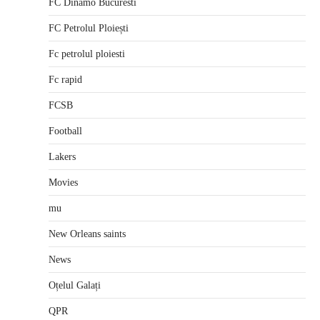
FC Dinamo Bucuresti
FC Petrolul Ploiești
Fc petrolul ploiesti
Fc rapid
FCSB
Football
Lakers
Movies
mu
New Orleans saints
News
Oțelul Galați
QPR