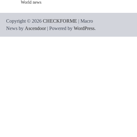
World news
Copyright © 2026
CHECKFORME
| Macro
News by
Ascendoor
| Powered by
WordPress
.