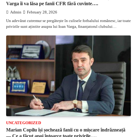
Varga îi va lăsa pe fanii CFR fără cuvinte….
Admin
February 28, 2026
Un adevărat cutremur se pregătește în culisele fotbalului românesc, iar toate
privirile sunt ațintite asupra lui Ioan Varga, finanțatorul clubului…
UNCATEGORIZED
Marian Copilu își șochează fanii cu o mișcare îndrăzneață
— Ce a făcut apoi întoarce toate privirile….