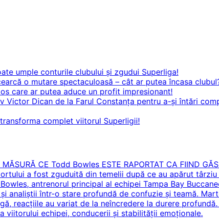
 umple conturile clubului și zgudui Superliga!
că o mutare spectaculoasă – cât ar putea încasa clubul
 care ar putea aduce un profit impresionant!
v Victor Dican de la Farul Constanța pentru a-și întări comp
ransforma complet viitorul Superligii!
E MĂSURĂ CE Todd Bowles ESTE RAPORTAT CA FIIND GĂ
lui a fost zguduită din temelii după ce au apărut târziu 
Bowles, antrenorul principal al echipei Tampa Bay Buccaneers
rii și analiștii într-o stare profundă de confuzie și teamă. M
ligă, reacțiile au variat de la neîncredere la durere profundă. 
viitorului echipei, conducerii și stabilității emoționale.