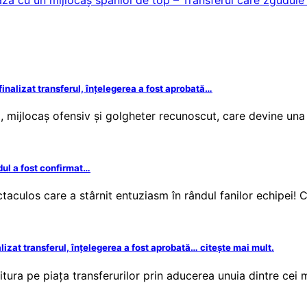
 finalizat transferul, înțelegerea a fost aprobată…
lă, mijlocaș ofensiv și golgheter recunoscut, care devine un
dul a fost confirmat…
ctaculos care a stârnit entuziasm în rândul fanilor echipei
alizat transferul, înțelegerea a fost aprobată… citește mai mult.
itura pe piața transferurilor prin aducerea unuia dintre cei