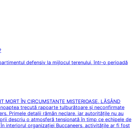
?
artimentul defensiv la mijlocul terenului, într-o perioadă
SIT MORT ÎN CIRCUMSTANȚE MISTERIOASE, LĂSÂND
noaptea trecută rapoarte tulburătoare și neconfirmate
. Primele detalii rămân neclare, iar autoritățile nu au
artorii descriu o atmosferă tensionată în timp ce echipele de
În interiorul organizației Buccaneers, activitățile ar fi fost