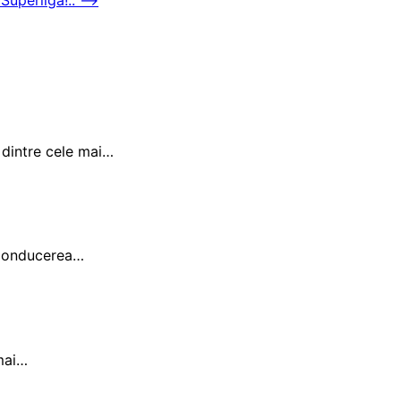
a dintre cele mai…
! Conducerea…
 mai…