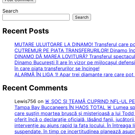
Search
Search
Recent Posts
MUTARE ULUITOARE LA DINAMO! Transferul care poate
CUTREMUR PE PIAȚA TRANSFERURILOR! Dinamo încear
DINAMO DĂ MAREA LOVITURĂ? Transferul spectaculos
Dinamo București îl are în vizor pe mijlocașul defensi
în care piața transferurilor se încinge!
ALARMĂ ÎN LIGA 1! Apar trei diamante rare care pot t
Recent Comments
Lewis756
on
🚨 ȘOC ȘI TEAMĂ CUPRIND NFL-UL P
Tampa Bay Buccaneers ÎN HAOS TOTAL 🚨 Lumea sportu
care susțin moartea bruscă și misterioasă a lui Todd 
oferit încă o declarație oficială, lăsând fanii, jucăto
intervenție au ajuns rapid la fața locului. În întreaga 
suspendate, în timp ce incertitudinea planează asupra 