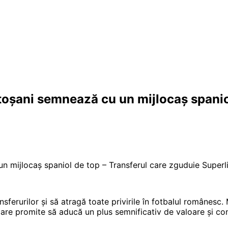
ni semnează cu un mijlocaș spaniol 
jlocaș spaniol de top – Transferul care zguduie Superli
nsferurilor și să atragă toate privirile în fotbalul românes
care promite să aducă un plus semnificativ de valoare și con