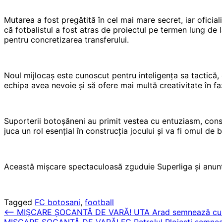
Mutarea a fost pregătită în cel mai mare secret, iar oficial
că fotbalistul a fost atras de proiectul pe termen lung de l
pentru concretizarea transferului.
Noul mijlocaș este cunoscut pentru inteligența sa tactică, 
echipa avea nevoie și să ofere mai multă creativitate în fa
Suporterii botoșăneni au primit vestea cu entuziasm, consi
juca un rol esențial în construcția jocului și va fi omul de b
Această mișcare spectaculoasă zguduie Superliga și anunț
Tagged
FC botosani
,
football
Post
⟵
MIȘCARE ȘOCANTĂ DE VARĂ! UTA Arad semnează cu un mi
MIȘCARE ȘOCANTĂ DE VARĂ! FC Petrolul Ploiești semnează 