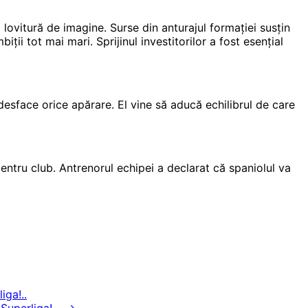
 lovitură de imagine. Surse din anturajul formației susțin
ții tot mai mari. Sprijinul investitorilor a fost esențial
desface orice apărare. El vine să aducă echilibrul de care
ntru club. Antrenorul echipei a declarat că spaniolul va
ga!..
uperliga!..
⟶