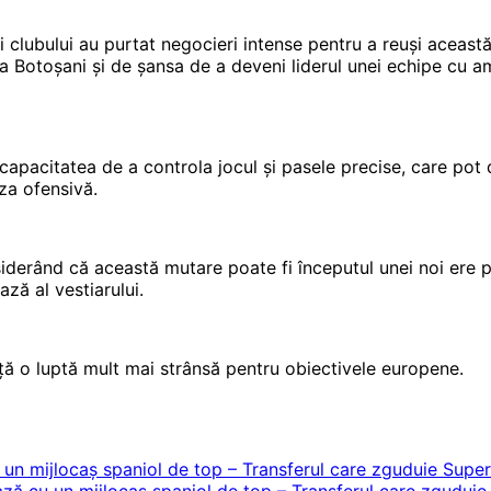
ii clubului au purtat negocieri intense pentru a reuși această
a Botoșani și de șansa de a deveni liderul unei echipe cu ambi
capacitatea de a controla jocul și pasele precise, care pot 
za ofensivă.
derând că această mutare poate fi începutul unei noi ere pe
ază al vestiarului.
ă o luptă mult mai strânsă pentru obiectivele europene.
jlocaș spaniol de top – Transferul care zguduie Superli
cu un mijlocaș spaniol de top – Transferul care zguduie S