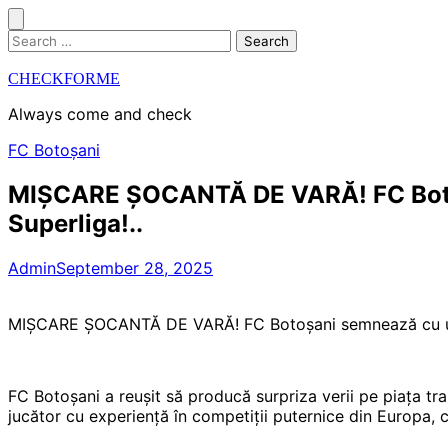
Skip
to
Search
content
for:
CHECKFORME
Always come and check
FC Botoșani
MIȘCARE ȘOCANTĂ DE VARĂ! FC Botoșa
Superliga!..
Admin
September 28, 2025
MIȘCARE ȘOCANTĂ DE VARĂ! FC Botoșani semnează cu un mi
FC Botoșani a reușit să producă surpriza verii pe piața tra
jucător cu experiență în competiții puternice din Europa, 