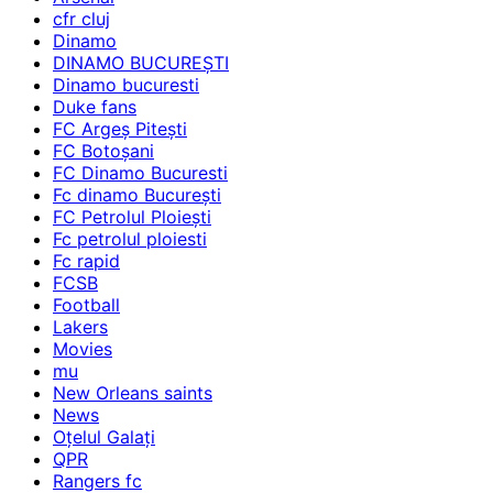
cfr cluj
Dinamo
DINAMO BUCUREȘTI
Dinamo bucuresti
Duke fans
FC Argeș Pitești
FC Botoșani
FC Dinamo Bucuresti
Fc dinamo București
FC Petrolul Ploiești
Fc petrolul ploiesti
Fc rapid
FCSB
Football
Lakers
Movies
mu
New Orleans saints
News
Oțelul Galați
QPR
Rangers fc