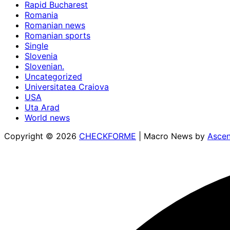
Rapid Bucharest
Romania
Romanian news
Romanian sports
Single
Slovenia
Slovenian.
Uncategorized
Universitatea Craiova
USA
Uta Arad
World news
Copyright © 2026
CHECKFORME
| Macro News by
Asce