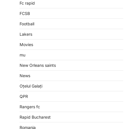
Fc rapid
FCSB
Football
Lakers
Movies
mu
New Orleans saints
News
Oțelul Galați
QPR
Rangers fc
Rapid Bucharest
Romania