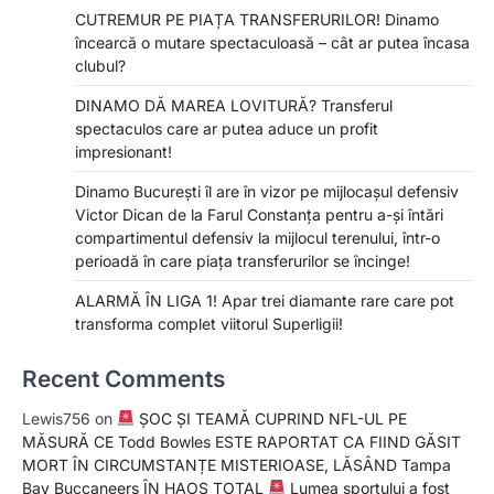
CUTREMUR PE PIAȚA TRANSFERURILOR! Dinamo
încearcă o mutare spectaculoasă – cât ar putea încasa
clubul?
DINAMO DĂ MAREA LOVITURĂ? Transferul
spectaculos care ar putea aduce un profit
impresionant!
Dinamo București îl are în vizor pe mijlocașul defensiv
Victor Dican de la Farul Constanța pentru a-și întări
compartimentul defensiv la mijlocul terenului, într-o
perioadă în care piața transferurilor se încinge!
ALARMĂ ÎN LIGA 1! Apar trei diamante rare care pot
transforma complet viitorul Superligii!
Recent Comments
Lewis756
on
ȘOC ȘI TEAMĂ CUPRIND NFL-UL PE
MĂSURĂ CE Todd Bowles ESTE RAPORTAT CA FIIND GĂSIT
MORT ÎN CIRCUMSTANȚE MISTERIOASE, LĂSÂND Tampa
Bay Buccaneers ÎN HAOS TOTAL
Lumea sportului a fost