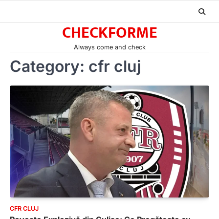
Skip
to
CHECKFORME
content
Always come and check
Category:
cfr cluj
CFR CLUJ