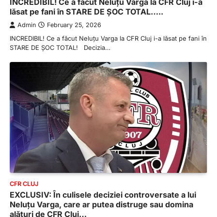
INCREDIBIL! Ce a făcut Neluțu Varga la CFR Cluj i-a
lăsat pe fani în STARE DE ȘOC TOTAL…..
Admin
February 25, 2026
INCREDIBIL! Ce a făcut Neluțu Varga la CFR Cluj i-a lăsat pe fani în
STARE DE ȘOC TOTAL! Decizia…
CFR CLUJ
EXCLUSIV: În culisele deciziei controversate a lui
Neluțu Varga, care ar putea distruge sau domina
alături de CFR Cluj…