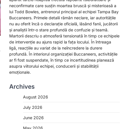
neconfirmate care susțin moartea bruscă și misterioasă a
lui Todd Bowles, antrenorul principal al echipei Tampa Bay
Buccaneers. Primele detalii rămân neclare, iar autoritățile
nu au oferit încă o declarație oficială, lăsând fanii, jucătorii
și analiștii într-o stare profundă de confuzie și teamă.
Martorii descriu o atmosferă tensionată în timp ce echipele
de intervenție au ajuns rapid la fața locului. În întreaga
ligă, reacțiile au variat de la neîncredere la durere
e
profundă. În interiorul organizației Buccaneers, activitățile
ar fi fost suspendate, în timp ce incertitudinea planează
asupra viitorului echipei, conducerii și stabilității
emoționale.
Archives
August 2026
July 2026
June 2026
May 2026