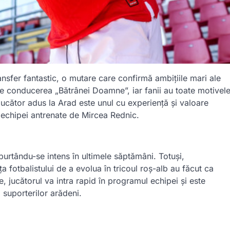
ansfer fantastic, o mutare care confirmă ambițiile mari ale
de conducerea „Bătrânei Doamne”, iar fanii au toate motivel
jucător adus la Arad este unul cu experiență și valoare
te echipei antrenate de Mircea Rednic.
 purtându-se intens în ultimele săptămâni. Totuși,
nța fotbalistului de a evolua în tricoul roș-alb au făcut ca
e, jucătorul va intra rapid în programul echipei și este
 suporterilor arădeni.