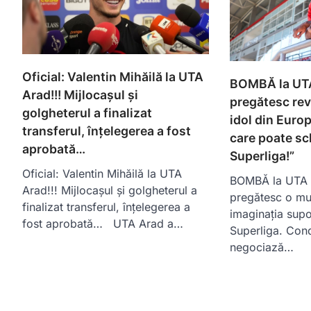
Oficial: Valentin Mihăilă la UTA
BOMBĂ la UTA
Arad!!! Mijlocașul și
pregătesc rev
golgheterul a finalizat
idol din Euro
transferul, înțelegerea a fost
care poate sc
aprobată…
Superliga!”
Oficial: Valentin Mihăilă la UTA
BOMBĂ la UTA A
Arad!!! Mijlocașul și golgheterul a
pregătesc o mut
finalizat transferul, înțelegerea a
imaginația supor
fost aprobată… UTA Arad a…
Superliga. Con
negociază…