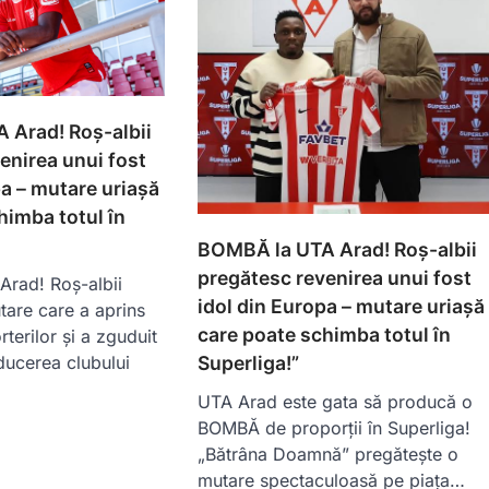
 Arad! Roș-albii
enirea unui fost
pa – mutare uriașă
himba totul în
BOMBĂ la UTA Arad! Roș-albii
pregătesc revenirea unui fost
rad! Roș-albii
idol din Europa – mutare uriașă
are care a aprins
care poate schimba totul în
terilor și a zguduit
Superliga!”
ducerea clubului
UTA Arad este gata să producă o
BOMBĂ de proporții în Superliga!
„Bătrâna Doamnă” pregătește o
mutare spectaculoasă pe piața…