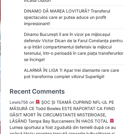
încasa clubul?
DINAMO DĂ MAREA LOVITURĂ? Transferul
spectaculos care ar putea aduce un profit
impresionant!
Dinamo București îl are în vizor pe mijlocașul
defensiv Victor Dican de la Farul Constanța pentru
a-și întări compartimentul defensiv la mijlocul
terenului, într-o perioadă în care piața transferurilor
se încinge!
ALARMĂ ÎN LIGA 1! Apar trei diamante rare care
pot transforma complet viitorul Superligii!
Recent Comments
Lewis756
on
ȘOC ȘI TEAMĂ CUPRIND NFL-UL PE
MĂSURĂ CE Todd Bowles ESTE RAPORTAT CA FIIND
GĂSIT MORT ÎN CIRCUMSTANȚE MISTERIOASE,
LĂSÂND Tampa Bay Buccaneers ÎN HAOS TOTAL
Lumea sportului a fost zguduită din temelii după ce au
apărut târziu noaptea trecută rapoarte tulburătoare și