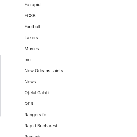
Fc rapid
FCSB
Football
Lakers
Movies
mu
New Orleans saints
News
Oțelul Galați
QPR
Rangers fc
Rapid Bucharest
Romania