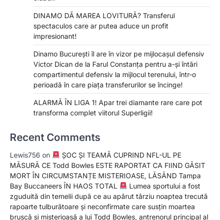
DINAMO DĂ MAREA LOVITURĂ? Transferul
spectaculos care ar putea aduce un profit
impresionant!
Dinamo București îl are în vizor pe mijlocașul defensiv
Victor Dican de la Farul Constanța pentru a-și întări
compartimentul defensiv la mijlocul terenului, într-o
perioadă în care piața transferurilor se încinge!
ALARMĂ ÎN LIGA 1! Apar trei diamante rare care pot
transforma complet viitorul Superligii!
Recent Comments
Lewis756
on
ȘOC ȘI TEAMĂ CUPRIND NFL-UL PE
MĂSURĂ CE Todd Bowles ESTE RAPORTAT CA FIIND GĂSIT
MORT ÎN CIRCUMSTANȚE MISTERIOASE, LĂSÂND Tampa
Bay Buccaneers ÎN HAOS TOTAL
Lumea sportului a fost
zguduită din temelii după ce au apărut târziu noaptea trecută
rapoarte tulburătoare și neconfirmate care susțin moartea
bruscă și misterioasă a lui Todd Bowles, antrenorul principal al