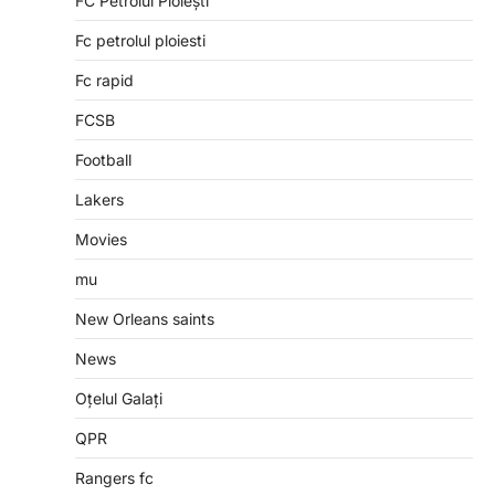
FC Petrolul Ploiești
Fc petrolul ploiesti
Fc rapid
FCSB
Football
Lakers
Movies
mu
New Orleans saints
News
Oțelul Galați
QPR
Rangers fc