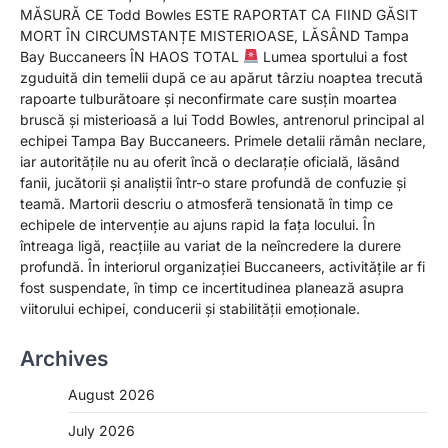
MĂSURĂ CE Todd Bowles ESTE RAPORTAT CA FIIND GĂSIT
MORT ÎN CIRCUMSTANȚE MISTERIOASE, LĂSÂND Tampa
Bay Buccaneers ÎN HAOS TOTAL
Lumea sportului a fost
zguduită din temelii după ce au apărut târziu noaptea trecută
rapoarte tulburătoare și neconfirmate care susțin moartea
bruscă și misterioasă a lui Todd Bowles, antrenorul principal al
echipei Tampa Bay Buccaneers. Primele detalii rămân neclare,
iar autoritățile nu au oferit încă o declarație oficială, lăsând
fanii, jucătorii și analiștii într-o stare profundă de confuzie și
teamă. Martorii descriu o atmosferă tensionată în timp ce
echipele de intervenție au ajuns rapid la fața locului. În
întreaga ligă, reacțiile au variat de la neîncredere la durere
profundă. În interiorul organizației Buccaneers, activitățile ar fi
fost suspendate, în timp ce incertitudinea planează asupra
viitorului echipei, conducerii și stabilității emoționale.
Archives
August 2026
July 2026