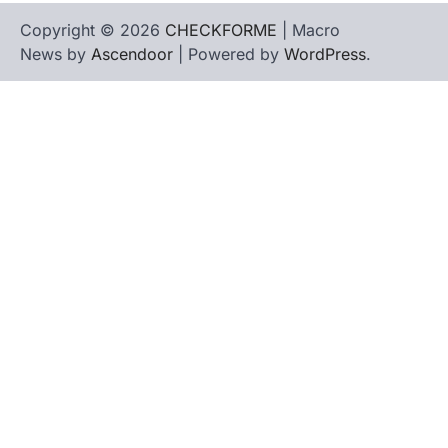
Copyright © 2026
CHECKFORME
| Macro
News by
Ascendoor
| Powered by
WordPress
.