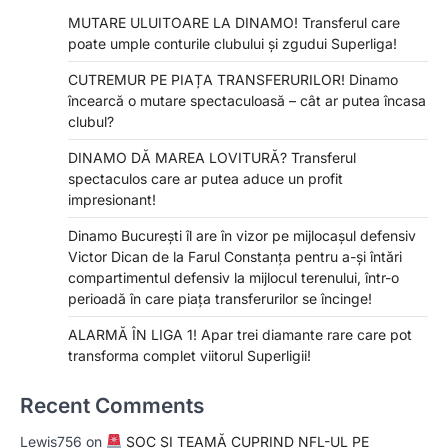
MUTARE ULUITOARE LA DINAMO! Transferul care
poate umple conturile clubului și zgudui Superliga!
CUTREMUR PE PIAȚA TRANSFERURILOR! Dinamo
încearcă o mutare spectaculoasă – cât ar putea încasa
clubul?
DINAMO DĂ MAREA LOVITURĂ? Transferul
spectaculos care ar putea aduce un profit
impresionant!
Dinamo București îl are în vizor pe mijlocașul defensiv
Victor Dican de la Farul Constanța pentru a-și întări
compartimentul defensiv la mijlocul terenului, într-o
perioadă în care piața transferurilor se încinge!
ALARMĂ ÎN LIGA 1! Apar trei diamante rare care pot
transforma complet viitorul Superligii!
Recent Comments
Lewis756
on
ȘOC ȘI TEAMĂ CUPRIND NFL-UL PE