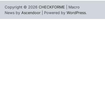
Copyright © 2026
CHECKFORME
| Macro
News by
Ascendoor
| Powered by
WordPress
.