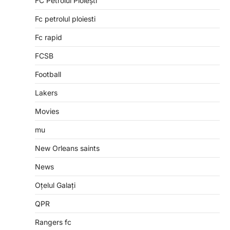
FC Petrolul Ploiești
Fc petrolul ploiesti
Fc rapid
FCSB
Football
Lakers
Movies
mu
New Orleans saints
News
Oțelul Galați
QPR
Rangers fc