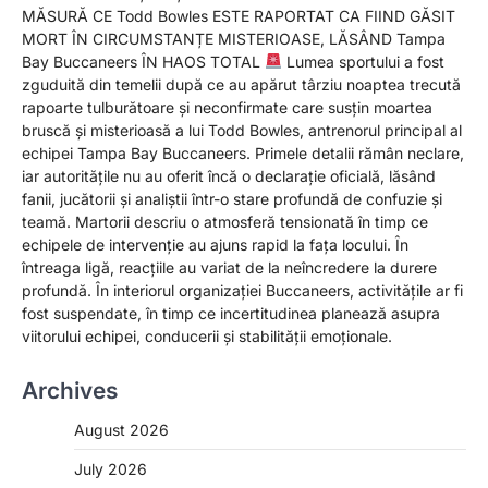
MĂSURĂ CE Todd Bowles ESTE RAPORTAT CA FIIND GĂSIT
MORT ÎN CIRCUMSTANȚE MISTERIOASE, LĂSÂND Tampa
Bay Buccaneers ÎN HAOS TOTAL
Lumea sportului a fost
zguduită din temelii după ce au apărut târziu noaptea trecută
rapoarte tulburătoare și neconfirmate care susțin moartea
bruscă și misterioasă a lui Todd Bowles, antrenorul principal al
echipei Tampa Bay Buccaneers. Primele detalii rămân neclare,
iar autoritățile nu au oferit încă o declarație oficială, lăsând
fanii, jucătorii și analiștii într-o stare profundă de confuzie și
teamă. Martorii descriu o atmosferă tensionată în timp ce
echipele de intervenție au ajuns rapid la fața locului. În
întreaga ligă, reacțiile au variat de la neîncredere la durere
profundă. În interiorul organizației Buccaneers, activitățile ar fi
fost suspendate, în timp ce incertitudinea planează asupra
viitorului echipei, conducerii și stabilității emoționale.
Archives
August 2026
July 2026