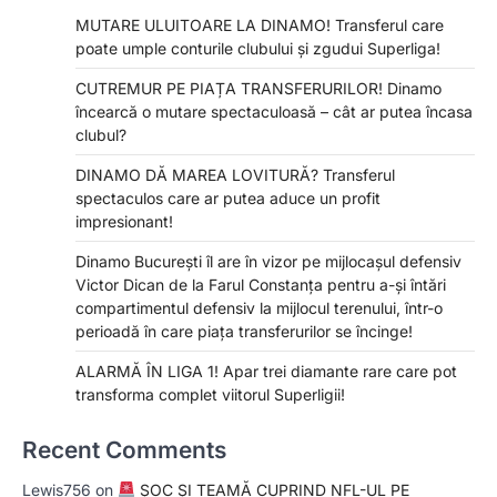
MUTARE ULUITOARE LA DINAMO! Transferul care
poate umple conturile clubului și zgudui Superliga!
CUTREMUR PE PIAȚA TRANSFERURILOR! Dinamo
încearcă o mutare spectaculoasă – cât ar putea încasa
clubul?
DINAMO DĂ MAREA LOVITURĂ? Transferul
spectaculos care ar putea aduce un profit
impresionant!
Dinamo București îl are în vizor pe mijlocașul defensiv
Victor Dican de la Farul Constanța pentru a-și întări
compartimentul defensiv la mijlocul terenului, într-o
perioadă în care piața transferurilor se încinge!
ALARMĂ ÎN LIGA 1! Apar trei diamante rare care pot
transforma complet viitorul Superligii!
Recent Comments
Lewis756
on
ȘOC ȘI TEAMĂ CUPRIND NFL-UL PE