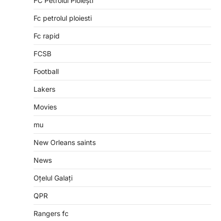
FC Petrolul Ploiești
Fc petrolul ploiesti
Fc rapid
FCSB
Football
Lakers
Movies
mu
New Orleans saints
News
Oțelul Galați
QPR
Rangers fc