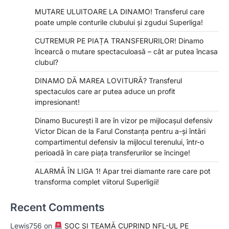
MUTARE ULUITOARE LA DINAMO! Transferul care
poate umple conturile clubului și zgudui Superliga!
CUTREMUR PE PIAȚA TRANSFERURILOR! Dinamo
încearcă o mutare spectaculoasă – cât ar putea încasa
clubul?
DINAMO DĂ MAREA LOVITURĂ? Transferul
spectaculos care ar putea aduce un profit
impresionant!
Dinamo București îl are în vizor pe mijlocașul defensiv
Victor Dican de la Farul Constanța pentru a-și întări
compartimentul defensiv la mijlocul terenului, într-o
perioadă în care piața transferurilor se încinge!
ALARMĂ ÎN LIGA 1! Apar trei diamante rare care pot
transforma complet viitorul Superligii!
Recent Comments
Lewis756
on
ȘOC ȘI TEAMĂ CUPRIND NFL-UL PE