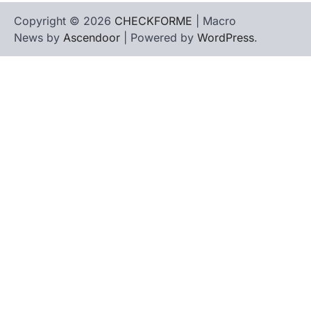
Copyright © 2026
CHECKFORME
| Macro
News by
Ascendoor
| Powered by
WordPress
.