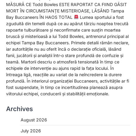
MĂSURĂ CE Todd Bowles ESTE RAPORTAT CA FIIND GĂSIT
MORT ÎN CIRCUMSTANȚE MISTERIOASE, LĂSÂND Tampa
Bay Buccaneers ÎN HAOS TOTAL
Lumea sportului a fost
zguduită din temelii după ce au apărut târziu noaptea trecută
rapoarte tulburătoare și neconfirmate care susțin moartea
bruscă și misterioasă a lui Todd Bowles, antrenorul principal al
echipei Tampa Bay Buccaneers. Primele detalii rămân neclare,
iar autoritățile nu au oferit încă o declarație oficială, lăsând
fanii, jucătorii și analiștii într-o stare profundă de confuzie și
teamă. Martorii descriu o atmosferă tensionată în timp ce
echipele de intervenție au ajuns rapid la fața locului. În
întreaga ligă, reacțiile au variat de la neîncredere la durere
profundă. În interiorul organizației Buccaneers, activitățile ar fi
fost suspendate, în timp ce incertitudinea planează asupra
viitorului echipei, conducerii și stabilității emoționale.
Archives
August 2026
July 2026