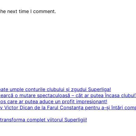
the next time I comment.
 umple conturile clubului și zgudui Superliga!
că o mutare spectaculoasă – cât ar putea încasa clubul
 care ar putea aduce un profit impresionant!
v Victor Dican de la Farul Constanța pentru a-și întări comp
ransforma complet viitorul Superligii!