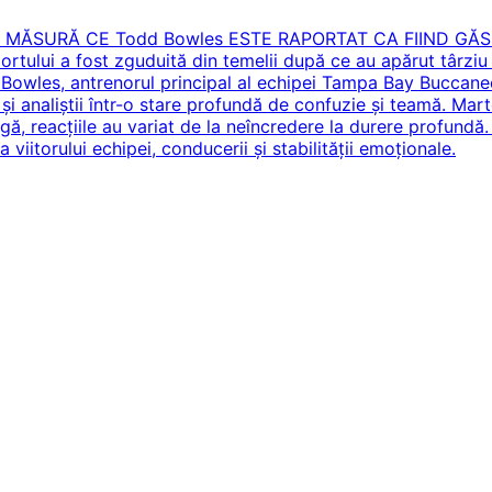
E MĂSURĂ CE Todd Bowles ESTE RAPORTAT CA FIIND GĂ
lui a fost zguduită din temelii după ce au apărut târziu 
Bowles, antrenorul principal al echipei Tampa Bay Buccaneers
rii și analiștii într-o stare profundă de confuzie și teamă. M
ligă, reacțiile au variat de la neîncredere la durere profundă. 
viitorului echipei, conducerii și stabilității emoționale.