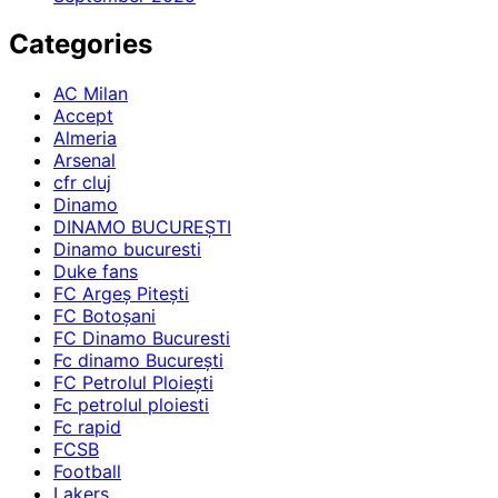
Categories
AC Milan
Accept
Almeria
Arsenal
cfr cluj
Dinamo
DINAMO BUCUREȘTI
Dinamo bucuresti
Duke fans
FC Argeș Pitești
FC Botoșani
FC Dinamo Bucuresti
Fc dinamo București
FC Petrolul Ploiești
Fc petrolul ploiesti
Fc rapid
FCSB
Football
Lakers