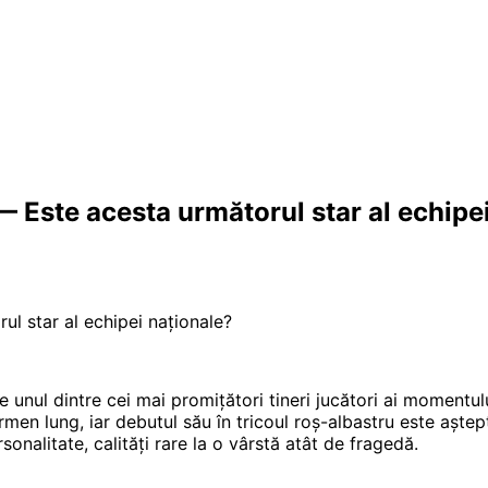
Este acesta următorul star al echipei
l star al echipei naționale?
unul dintre cei mai promițători tineri jucători ai momentul
ermen lung, iar debutul său în tricoul roș-albastru este aștept
sonalitate, calități rare la o vârstă atât de fragedă.