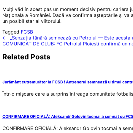
Mulți văd în acest pas un moment decisiv pentru cariera j
Națională a României. Dacă va confirma așteptările și va a
un posibil star al viitorului.
Tagged
FCSB
Post
⟵
„Senzația tânără semnează cu Petrolul — Este acesta ur
COMUNICAT DE CLUB: FC Petrolul Ploiești confirmă un nou
navigation
Related Posts
Jurământ cutremurător la FCSB ! Antrenorul semnează ultimul contrac
Într-o mișcare care a surprins întreaga comunitate fotbali
CONFIRMARE OFICIALĂ: Aleksandr Golovin tocmai a semnat cu FCSB.
CONFIRMARE OFICIALĂ: Aleksandr Golovin tocmai a semnat