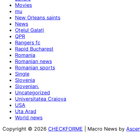
Movies
mu
New Orleans saints
News
Oțelul Galați
QPR
Rangers fc
Rapid Bucharest
Romania
Romanian news
Romanian sports
Single
Slovenia
Slovenian.
Uncategorized
Universitatea Craiova
USA
Uta Arad
World news
Copyright © 2026
CHECKFORME
| Macro News by
Asce