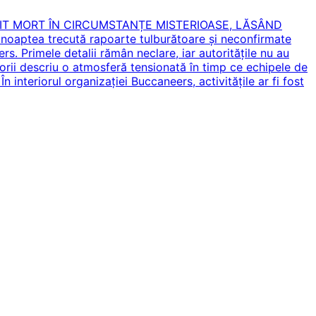
SIT MORT ÎN CIRCUMSTANȚE MISTERIOASE, LĂSÂND
noaptea trecută rapoarte tulburătoare și neconfirmate
. Primele detalii rămân neclare, iar autoritățile nu au
artorii descriu o atmosferă tensionată în timp ce echipele de
În interiorul organizației Buccaneers, activitățile ar fi fost