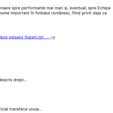
ansare spre performanțe mai mari și, eventual, spre Echipa
nume important în fotbalul românesc, fiind privit deja ca
ze peisajul SuperLigii…..
⟶
 descris drept…
ial transferul unuia…