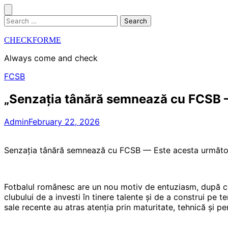
Skip
to
Search
content
for:
CHECKFORME
Always come and check
FCSB
„Senzația tânără semnează cu FCSB — 
Admin
February 22, 2026
Senzația tânără semnează cu FCSB — Este acesta următoru
Fotbalul românesc are un nou motiv de entuziasm, după ce 
clubului de a investi în tinere talente și de a construi pe t
sale recente au atras atenția prin maturitate, tehnică și per