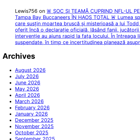
Lewis756
on
🚨 ȘOC ȘI TEAMĂ CUPRIND NFL-UL P
Tampa Bay Buccaneers ÎN HAOS TOTAL 🚨 Lumea sportu
care susțin moartea bruscă și misterioasă a lui Todd 
oferit încă o declarație oficială, lăsând fanii, jucăto
intervenție au ajuns rapid la fața locului. În întreaga 
suspendate, în timp ce incertitudinea planează asupra 
Archives
August 2026
July 2026
June 2026
May 2026
April 2026
March 2026
February 2026
January 2026
December 2025
November 2025
October 2025
September 2025