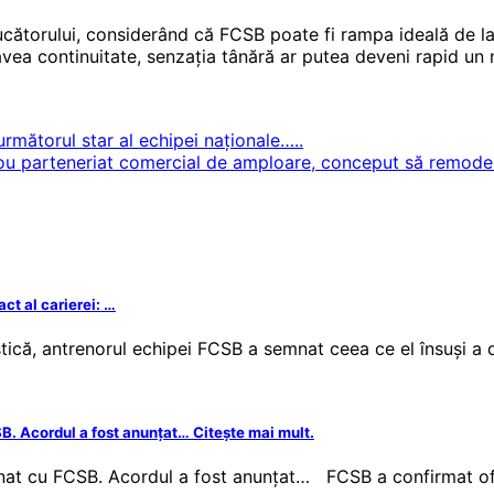
ucătorului, considerând că FCSB poate fi rampa ideală de l
vea continuitate, senzația tânără ar putea deveni rapid un 
mătorul star al echipei naționale…..
 parteneriat comercial de amploare, conceput să remodele
t al carierei: …
stică, antrenorul echipei FCSB a semnat ceea ce el însuși a
 Acordul a fost anunțat… Citește mai mult.
 cu FCSB. Acordul a fost anunțat… FCSB a confirmat ofic