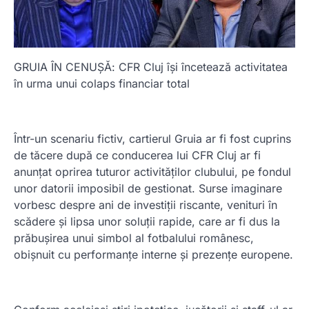
GRUIA ÎN CENUȘĂ: CFR Cluj își încetează activitatea
în urma unui colaps financiar total
Într-un scenariu fictiv, cartierul Gruia ar fi fost cuprins
de tăcere după ce conducerea lui CFR Cluj ar fi
anunțat oprirea tuturor activităților clubului, pe fondul
unor datorii imposibil de gestionat. Surse imaginare
vorbesc despre ani de investiții riscante, venituri în
scădere și lipsa unor soluții rapide, care ar fi dus la
prăbușirea unui simbol al fotbalului românesc,
obișnuit cu performanțe interne și prezențe europene.