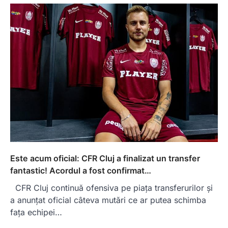
Este acum oficial: CFR Cluj a finalizat un transfer
fantastic! Acordul a fost confirmat…
CFR Cluj continuă ofensiva pe piața transferurilor și
a anunțat oficial câteva mutări ce ar putea schimba
fața echipei…