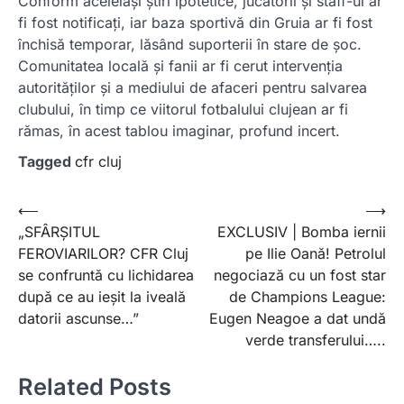
Conform aceleiași știri ipotetice, jucătorii și staff-ul ar
fi fost notificați, iar baza sportivă din Gruia ar fi fost
închisă temporar, lăsând suporterii în stare de șoc.
Comunitatea locală și fanii ar fi cerut intervenția
autorităților și a mediului de afaceri pentru salvarea
clubului, în timp ce viitorul fotbalului clujean ar fi
rămas, în acest tablou imaginar, profund incert.
Tagged
cfr cluj
Post
⟵
⟶
„SFÂRȘITUL
EXCLUSIV | Bomba iernii
navigation
FEROVIARILOR? CFR Cluj
pe Ilie Oană! Petrolul
se confruntă cu lichidarea
negociază cu un fost star
după ce au ieșit la iveală
de Champions League:
datorii ascunse…”
Eugen Neagoe a dat undă
verde transferului…..
Related Posts