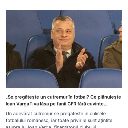
„Se pregătește un cutremur în fotbal? Ce plănuiește
Ioan Varga îi va lăsa pe fanii CFR fără cuvinte….
Un adevărat cutremur se pregătește în culisele
fotbalului românesc, iar toate privirile sunt ațintite
asupra lui Ioan Varga, finanțatorul clubului…