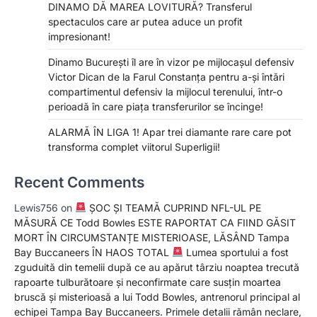
DINAMO DĂ MAREA LOVITURĂ? Transferul
spectaculos care ar putea aduce un profit
impresionant!
Dinamo București îl are în vizor pe mijlocașul defensiv
Victor Dican de la Farul Constanța pentru a-și întări
compartimentul defensiv la mijlocul terenului, într-o
perioadă în care piața transferurilor se încinge!
ALARMĂ ÎN LIGA 1! Apar trei diamante rare care pot
transforma complet viitorul Superligii!
Recent Comments
Lewis756
on
ȘOC ȘI TEAMĂ CUPRIND NFL-UL PE
MĂSURĂ CE Todd Bowles ESTE RAPORTAT CA FIIND GĂSIT
MORT ÎN CIRCUMSTANȚE MISTERIOASE, LĂSÂND Tampa
Bay Buccaneers ÎN HAOS TOTAL
Lumea sportului a fost
zguduită din temelii după ce au apărut târziu noaptea trecută
rapoarte tulburătoare și neconfirmate care susțin moartea
bruscă și misterioasă a lui Todd Bowles, antrenorul principal al
echipei Tampa Bay Buccaneers. Primele detalii rămân neclare,