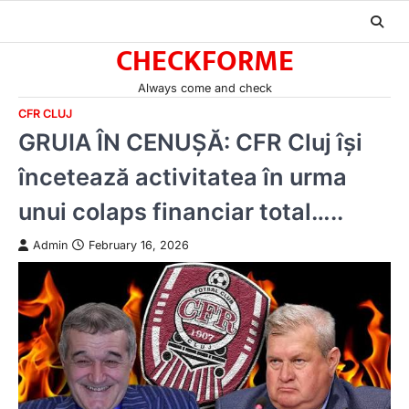
Skip
to
CHECKFORME
content
Always come and check
CFR CLUJ
GRUIA ÎN CENUȘĂ: CFR Cluj își
încetează activitatea în urma
unui colaps financiar total…..
Admin
February 16, 2026