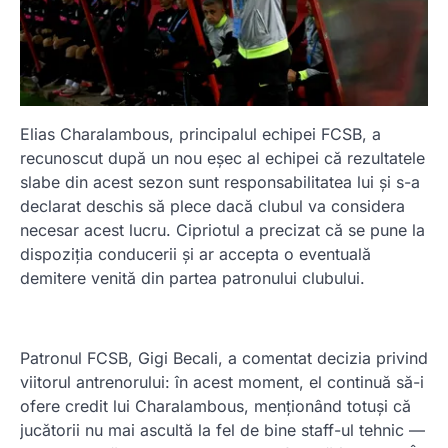
Elias Charalambous, principalul echipei FCSB, a
recunoscut după un nou eșec al echipei că rezultatele
slabe din acest sezon sunt responsabilitatea lui și s-a
declarat deschis să plece dacă clubul va considera
necesar acest lucru. Cipriotul a precizat că se pune la
dispoziția conducerii și ar accepta o eventuală
demitere venită din partea patronului clubului.
Patronul FCSB, Gigi Becali, a comentat decizia privind
viitorul antrenorului: în acest moment, el continuă să-i
ofere credit lui Charalambous, menționând totuși că
jucătorii nu mai ascultă la fel de bine staff-ul tehnic —