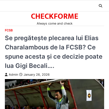
Skip
to
CHECKFORME
content
Always come and check
FCSB
Se pregătește plecarea lui Elias
Charalambous de la FCSB? Ce
spune acesta și ce decizie poate
lua Gigi Becali….
Admin
January 26, 2026