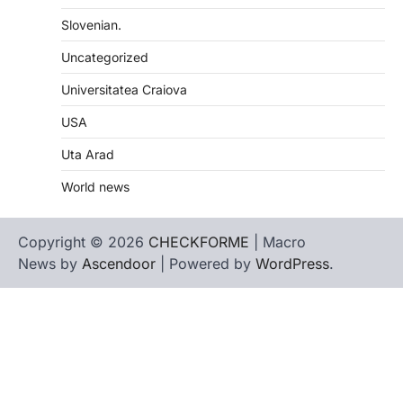
Slovenian.
Uncategorized
Universitatea Craiova
USA
Uta Arad
World news
Copyright © 2026
CHECKFORME
| Macro
News by
Ascendoor
| Powered by
WordPress
.