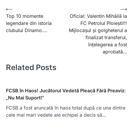
Post
⟵
⟶
Top 10 momente
Oficial: Valentin Mihăilă la
navigation
legendare din istoria
FC Petrolul Ploiești!!!
clubului Dinamo….
Mijlocașul și golgheterul a
finalizat transferul,
înțelegerea a fost
aprobată…
Related Posts
FCSB în Haos! Jucătorul Vedetă Pleacă Fără Preaviz:
„Nu Mai Suport!”
FCSB a fost aruncată în haos total după ce una dintre
cele mai mari vedete ale echipei a decis să…