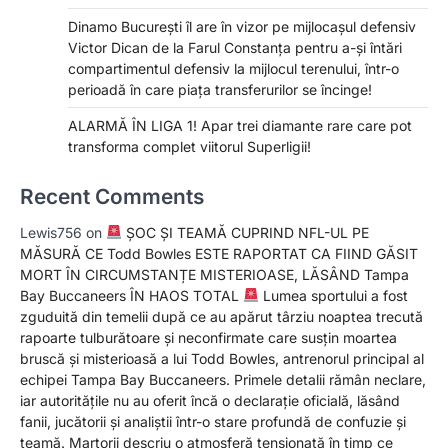
Dinamo București îl are în vizor pe mijlocașul defensiv
Victor Dican de la Farul Constanța pentru a-și întări
compartimentul defensiv la mijlocul terenului, într-o
perioadă în care piața transferurilor se încinge!
ALARMĂ ÎN LIGA 1! Apar trei diamante rare care pot
transforma complet viitorul Superligii!
Recent Comments
Lewis756
on
ȘOC ȘI TEAMĂ CUPRIND NFL-UL PE
MĂSURĂ CE Todd Bowles ESTE RAPORTAT CA FIIND GĂSIT
MORT ÎN CIRCUMSTANȚE MISTERIOASE, LĂSÂND Tampa
Bay Buccaneers ÎN HAOS TOTAL
Lumea sportului a fost
zguduită din temelii după ce au apărut târziu noaptea trecută
rapoarte tulburătoare și neconfirmate care susțin moartea
bruscă și misterioasă a lui Todd Bowles, antrenorul principal al
echipei Tampa Bay Buccaneers. Primele detalii rămân neclare,
iar autoritățile nu au oferit încă o declarație oficială, lăsând
fanii, jucătorii și analiștii într-o stare profundă de confuzie și
teamă. Martorii descriu o atmosferă tensionată în timp ce