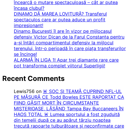
încearcă o mutare spectaculoasă – cât ar putea
încasa clubul?
DINAMO DĂ MAREA LOVITURĂ? Transferul
spectaculos care ar putea aduce un profit
impresionant!
Dinamo București îl are în vizor pe mijlocașul
defensiv Victor Dican de la Farul Constanța pentru
a-și întări compartimentul defensiv la mijlocul
terenului, într-o perioadă în care piața transferurilor
se încinge!
ALARMĂ ÎN LIGA 1! Apar trei diamante rare care
pot transforma complet viitorul Superligii!
Recent Comments
Lewis756
on
🚨 ȘOC ȘI TEAMĂ CUPRIND NFL-UL
PE MĂSURĂ CE Todd Bowles ESTE RAPORTAT CA
FIIND GĂSIT MORT ÎN CIRCUMSTANȚE
MISTERIOASE, LĂSÂND Tampa Bay Buccaneers ÎN
HAOS TOTAL 🚨 Lumea sportului a fost zguduită
din temelii după ce au apărut târziu noaptea
trecută rapoarte tulburătoare și neconfirmate care