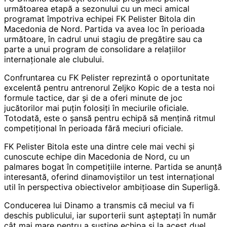
următoarea etapă a sezonului cu un meci amical
programat împotriva echipei FK Pelister Bitola din
Macedonia de Nord. Partida va avea loc în perioada
următoare, în cadrul unui stagiu de pregătire sau ca
parte a unui program de consolidare a relațiilor
internaționale ale clubului.
Confruntarea cu FK Pelister reprezintă o oportunitate
excelentă pentru antrenorul Zeljko Kopic de a testa noi
formule tactice, dar și de a oferi minute de joc
jucătorilor mai puțin folosiți în meciurile oficiale.
Totodată, este o șansă pentru echipă să mențină ritmul
competițional în perioada fără meciuri oficiale.
FK Pelister Bitola este una dintre cele mai vechi și
cunoscute echipe din Macedonia de Nord, cu un
palmares bogat în competițiile interne. Partida se anunță
interesantă, oferind dinamoviștilor un test internațional
util în perspectiva obiectivelor ambițioase din Superligă.
Conducerea lui Dinamo a transmis că meciul va fi
deschis publicului, iar suporterii sunt așteptați în număr
cât mai mare pentru a susține echipa și la acest duel