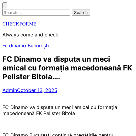
Skip
to
Search
content
for:
CHECKFORME
Always come and check
Fc dinamo București
FC Dinamo va disputa un meci
amical cu formația macedoneană FK
Pelister Bitola….
Admin
October 13, 2025
FC Dinamo va disputa un meci amical cu formația
macedoneană FK Pelister Bitola
FC Dinamo București continuă pregătirile pentru