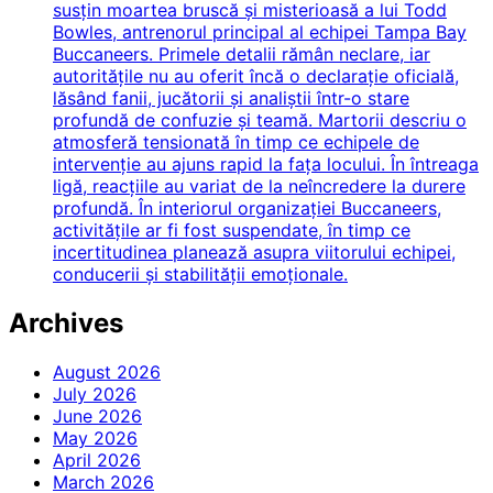
susțin moartea bruscă și misterioasă a lui Todd
Bowles, antrenorul principal al echipei Tampa Bay
Buccaneers. Primele detalii rămân neclare, iar
autoritățile nu au oferit încă o declarație oficială,
lăsând fanii, jucătorii și analiștii într-o stare
profundă de confuzie și teamă. Martorii descriu o
atmosferă tensionată în timp ce echipele de
intervenție au ajuns rapid la fața locului. În întreaga
ligă, reacțiile au variat de la neîncredere la durere
profundă. În interiorul organizației Buccaneers,
activitățile ar fi fost suspendate, în timp ce
incertitudinea planează asupra viitorului echipei,
conducerii și stabilității emoționale.
Archives
August 2026
July 2026
June 2026
May 2026
April 2026
March 2026