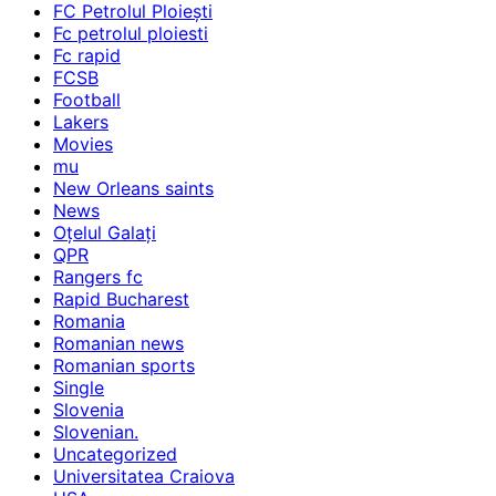
FC Petrolul Ploiești
Fc petrolul ploiesti
Fc rapid
FCSB
Football
Lakers
Movies
mu
New Orleans saints
News
Oțelul Galați
QPR
Rangers fc
Rapid Bucharest
Romania
Romanian news
Romanian sports
Single
Slovenia
Slovenian.
Uncategorized
Universitatea Craiova