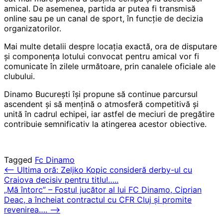
amical. De asemenea, partida ar putea fi transmisă
online sau pe un canal de sport, în funcție de decizia
organizatorilor.
Mai multe detalii despre locația exactă, ora de disputare
și componența lotului convocat pentru amical vor fi
comunicate în zilele următoare, prin canalele oficiale ale
clubului.
Dinamo București își propune să continue parcursul
ascendent și să mențină o atmosferă competitivă și
unită în cadrul echipei, iar astfel de meciuri de pregătire
contribuie semnificativ la atingerea acestor obiective.
Tagged
Fc Dinamo
Post
⟵
Ultima oră: Zeljko Kopic consideră derby-ul cu
Craiova decisiv pentru titlu!…..
navigation
„Mă întorc” – Fostul jucător al lui FC Dinamo, Ciprian
Deac, a încheiat contractul cu CFR Cluj și promite
revenirea….
⟶