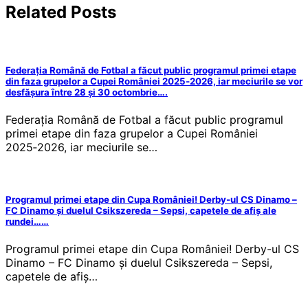
Related Posts
Federația Română de Fotbal a făcut public programul primei etape
din faza grupelor a Cupei României 2025‑2026, iar meciurile se vor
desfășura între 28 și 30 octombrie….
Federația Română de Fotbal a făcut public programul
primei etape din faza grupelor a Cupei României
2025‑2026, iar meciurile se…
Programul primei etape din Cupa României! Derby-ul CS Dinamo –
FC Dinamo și duelul Csikszereda – Sepsi, capetele de afiș ale
rundei……
Programul primei etape din Cupa României! Derby-ul CS
Dinamo – FC Dinamo și duelul Csikszereda – Sepsi,
capetele de afiș…