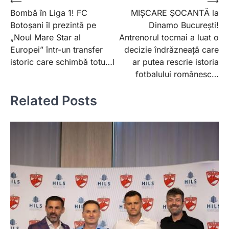
Post
⟵
⟶
Bombă în Liga 1! FC
MIȘCARE ȘOCANTĂ la
navigation
Botoșani îl prezintă pe
Dinamo București!
„Noul Mare Star al
Antrenorul tocmai a luat o
Europei” într-un transfer
decizie îndrăzneață care
istoric care schimbă totu…l
ar putea rescrie istoria
fotbalului românesc…
Related Posts