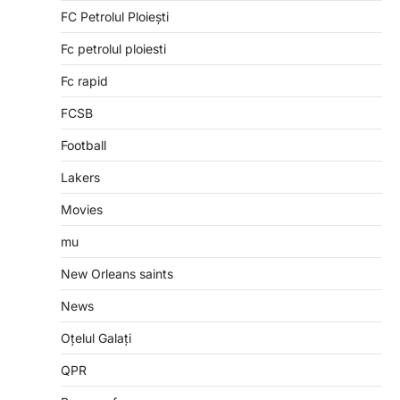
FC Petrolul Ploiești
Fc petrolul ploiesti
Fc rapid
FCSB
Football
Lakers
Movies
mu
New Orleans saints
News
Oțelul Galați
QPR