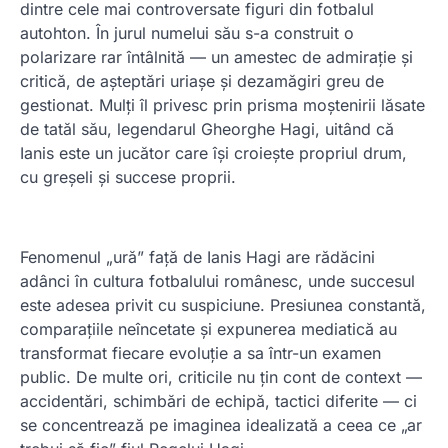
dintre cele mai controversate figuri din fotbalul
autohton. În jurul numelui său s-a construit o
polarizare rar întâlnită — un amestec de admirație și
critică, de așteptări uriașe și dezamăgiri greu de
gestionat. Mulți îl privesc prin prisma moștenirii lăsate
de tatăl său, legendarul Gheorghe Hagi, uitând că
Ianis este un jucător care își croiește propriul drum,
cu greșeli și succese proprii.
Fenomenul „ură” față de Ianis Hagi are rădăcini
adânci în cultura fotbalului românesc, unde succesul
este adesea privit cu suspiciune. Presiunea constantă,
comparațiile neîncetate și expunerea mediatică au
transformat fiecare evoluție a sa într-un examen
public. De multe ori, criticile nu țin cont de context —
accidentări, schimbări de echipă, tactici diferite — ci
se concentrează pe imaginea idealizată a ceea ce „ar