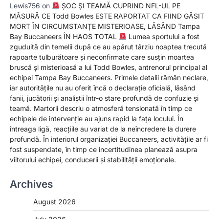
Lewis756
on
ȘOC ȘI TEAMĂ CUPRIND NFL-UL PE
MĂSURĂ CE Todd Bowles ESTE RAPORTAT CA FIIND GĂSIT
MORT ÎN CIRCUMSTANȚE MISTERIOASE, LĂSÂND Tampa
Bay Buccaneers ÎN HAOS TOTAL
Lumea sportului a fost
zguduită din temelii după ce au apărut târziu noaptea trecută
rapoarte tulburătoare și neconfirmate care susțin moartea
bruscă și misterioasă a lui Todd Bowles, antrenorul principal al
echipei Tampa Bay Buccaneers. Primele detalii rămân neclare,
iar autoritățile nu au oferit încă o declarație oficială, lăsând
fanii, jucătorii și analiștii într-o stare profundă de confuzie și
teamă. Martorii descriu o atmosferă tensionată în timp ce
echipele de intervenție au ajuns rapid la fața locului. În
întreaga ligă, reacțiile au variat de la neîncredere la durere
profundă. În interiorul organizației Buccaneers, activitățile ar fi
fost suspendate, în timp ce incertitudinea planează asupra
viitorului echipei, conducerii și stabilității emoționale.
Archives
August 2026