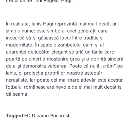
trebui să fie” fiul Regelui Hagi.
În realitate, Ianis Hagi reprezintă mai mult decât un
simplu nume: este simbolul unei generații care
încearcă să-și găsească locul între tradiție și
modernitate. În spatele zâmbetului calm și al
aparenței de jucător elegant se află un tânăr care
poartă pe umeri o moștenire grea și o dorință sinceră
de a-și demonstra valoarea. Poate că nu îl „urâm” pe
Ianis, ci proiecția propriilor noastre așteptări
nerealiste. Iar poate cel mai mare adevăr este acesta:
fotbalul românesc are nevoie de el mai mult decât își
dă seama
Tagged
FC Dinamo Bucuresti