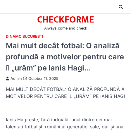
Skip
to
CHECKFORME
content
Always come and check
DINAMO BUCURESTI
Mai mult decât fotbal: O analiză
profundă a motivelor pentru care
îl „urâm” pe Ianis Hagi…
Admin
October 11, 2025
MAI MULT DECÂT FOTBAL: O ANALIZĂ PROFUNDĂ A
MOTIVELOR PENTRU CARE ÎL „URĂM” PE IANIS HAGI
Ianis Hagi este, fără îndoială, unul dintre cei mai
talentați fotbaliști români ai generației sale, dar și una