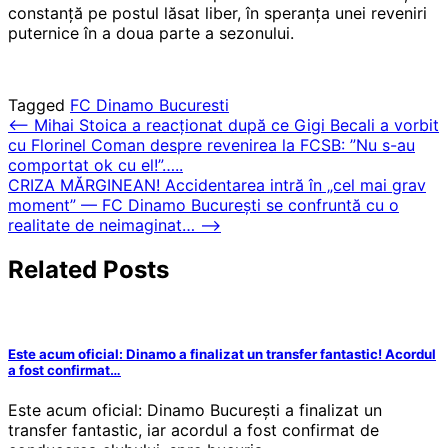
constanță pe postul lăsat liber, în speranța unei reveniri
puternice în a doua parte a sezonului.
Tagged
FC Dinamo Bucuresti
Post
⟵
Mihai Stoica a reacționat după ce Gigi Becali a vorbit
cu Florinel Coman despre revenirea la FCSB: ”Nu s-au
navigation
comportat ok cu el!”…..
CRIZA MĂRGINEAN! Accidentarea intră în „cel mai grav
moment” — FC Dinamo București se confruntă cu o
realitate de neimaginat…
⟶
Related Posts
Este acum oficial: Dinamo a finalizat un transfer fantastic! Acordul
a fost confirmat…
Este acum oficial: Dinamo București a finalizat un
transfer fantastic, iar acordul a fost confirmat de