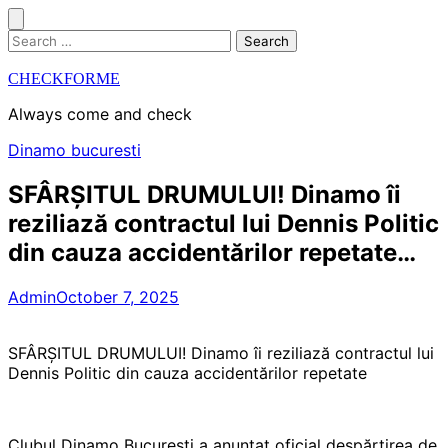
Skip
to
Search
content
for:
CHECKFORME
Always come and check
Dinamo bucuresti
SFÂRȘITUL DRUMULUI! Dinamo îi
reziliază contractul lui Dennis Politic
din cauza accidentărilor repetate…
Admin
October 7, 2025
SFÂRȘITUL DRUMULUI! Dinamo îi reziliază contractul lui
Dennis Politic din cauza accidentărilor repetate
Clubul Dinamo București a anunțat oficial despărțirea de