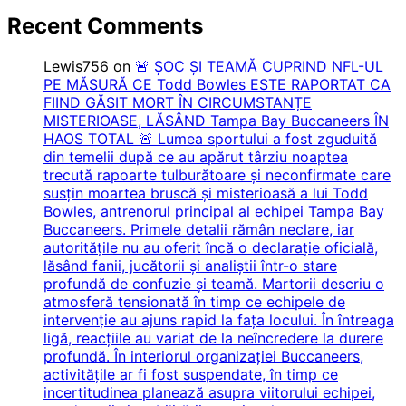
Recent Comments
Lewis756
on
🚨 ȘOC ȘI TEAMĂ CUPRIND NFL-UL
PE MĂSURĂ CE Todd Bowles ESTE RAPORTAT CA
FIIND GĂSIT MORT ÎN CIRCUMSTANȚE
MISTERIOASE, LĂSÂND Tampa Bay Buccaneers ÎN
HAOS TOTAL 🚨 Lumea sportului a fost zguduită
din temelii după ce au apărut târziu noaptea
trecută rapoarte tulburătoare și neconfirmate care
susțin moartea bruscă și misterioasă a lui Todd
Bowles, antrenorul principal al echipei Tampa Bay
Buccaneers. Primele detalii rămân neclare, iar
autoritățile nu au oferit încă o declarație oficială,
lăsând fanii, jucătorii și analiștii într-o stare
profundă de confuzie și teamă. Martorii descriu o
atmosferă tensionată în timp ce echipele de
intervenție au ajuns rapid la fața locului. În întreaga
ligă, reacțiile au variat de la neîncredere la durere
profundă. În interiorul organizației Buccaneers,
activitățile ar fi fost suspendate, în timp ce
incertitudinea planează asupra viitorului echipei,