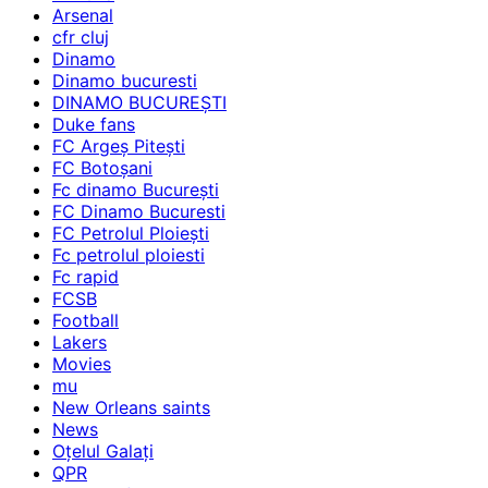
Arsenal
cfr cluj
Dinamo
Dinamo bucuresti
DINAMO BUCUREȘTI
Duke fans
FC Argeș Pitești
FC Botoșani
Fc dinamo București
FC Dinamo Bucuresti
FC Petrolul Ploiești
Fc petrolul ploiesti
Fc rapid
FCSB
Football
Lakers
Movies
mu
New Orleans saints
News
Oțelul Galați
QPR