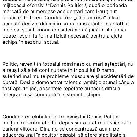
mijlocașul ofensiv **Dennis Politic**, după o perioadă
marcată de numeroase accidentări care l-au ținut
departe de teren. Conducerea „câinilor roșii” a luat
această decizie dificilă în urma consultărilor cu staff-ul
medical și antrenorii, considerând că jucătorul nu mai
poate reveni la forma fizică necesară pentru a ajuta
echipa în sezonul actual.
Politic, revenit în fotbalul românesc cu mari așteptări, nu
a reușit să aibă continuitate în tricoul lui Dinamo,
suferind mai multe probleme musculare și accidentări de
durată. Deși a demonstrat talent și ambiție atunci când a
fost apt de joc, absențele repetate au făcut dificilă
integrarea sa completă în sistemul echipei.
Conducerea clubului i-a transmis lui Dennis Politic
mulțumiri pentru efortul depus și i-a urat mult succes în
cariera viitoare. Dinamo se concentrează acum pe
aducerea unui înlocuitor capabil să ofere stabilitate și