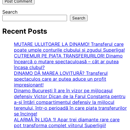
Search
Search
Recent Posts
MUTARE ULUITOARE LA DINAMO! Transferul care
poate umple conturile clubului și zgudui Superliga!
CUTREMUR PE PIAȚA TRANSFERURILOR! Dinamo
încearcă o mutare spectaculoasă – cât ar putea
încasa clubul?
DINAMO DĂ MAREA LOVITURĂ? Transferul
spectaculos care ar putea aduce un profit
impresionant!
Dinamo București îl are în vizor pe mijlocașul
defensiv Victor Dican de la Farul Constanța pentru
a-și întări compartimentul defensiv la mijlocul
terenului, într-o perioadă în care piața transferurilor
se încinge!
ALARMĂ ÎN LIGA 1! Apar trei diamante rare care
pot transforma complet viitorul Superligii!