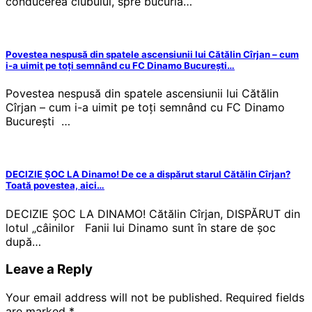
conducerea clubului, spre bucuria…
Povestea nespusă din spatele ascensiunii lui Cătălin Cîrjan – cum
i-a uimit pe toți semnând cu FC Dinamo București…
Povestea nespusă din spatele ascensiunii lui Cătălin
Cîrjan – cum i-a uimit pe toți semnând cu FC Dinamo
București …
DECIZIE ȘOC LA Dinamo! De ce a dispărut starul Cătălin Cîrjan?
Toată povestea, aici…
DECIZIE ȘOC LA DINAMO! Cătălin Cîrjan, DISPĂRUT din
lotul „câinilor Fanii lui Dinamo sunt în stare de șoc
după…
Leave a Reply
Your email address will not be published.
Required fields
are marked
*