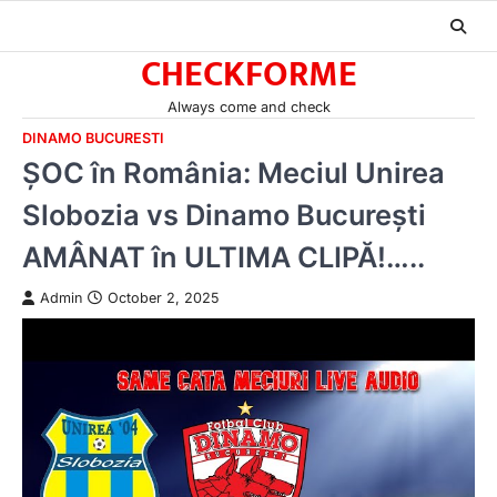
Skip
to
CHECKFORME
content
Always come and check
DINAMO BUCURESTI
ȘOC în România: Meciul Unirea
Slobozia vs Dinamo București
AMÂNAT în ULTIMA CLIPĂ!…..
Admin
October 2, 2025