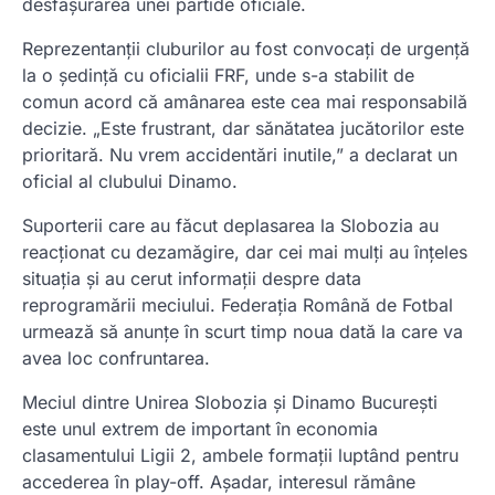
desfășurarea unei partide oficiale.
Reprezentanții cluburilor au fost convocați de urgență
la o ședință cu oficialii FRF, unde s-a stabilit de
comun acord că amânarea este cea mai responsabilă
decizie. „Este frustrant, dar sănătatea jucătorilor este
prioritară. Nu vrem accidentări inutile,” a declarat un
oficial al clubului Dinamo.
Suporterii care au făcut deplasarea la Slobozia au
reacționat cu dezamăgire, dar cei mai mulți au înțeles
situația și au cerut informații despre data
reprogramării meciului. Federația Română de Fotbal
urmează să anunțe în scurt timp noua dată la care va
avea loc confruntarea.
Meciul dintre Unirea Slobozia și Dinamo București
este unul extrem de important în economia
clasamentului Ligii 2, ambele formații luptând pentru
accederea în play-off. Așadar, interesul rămâne