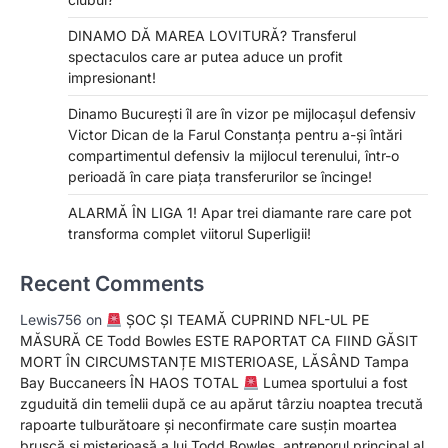
DINAMO DĂ MAREA LOVITURĂ? Transferul
spectaculos care ar putea aduce un profit
impresionant!
Dinamo București îl are în vizor pe mijlocașul defensiv
Victor Dican de la Farul Constanța pentru a-și întări
compartimentul defensiv la mijlocul terenului, într-o
perioadă în care piața transferurilor se încinge!
ALARMĂ ÎN LIGA 1! Apar trei diamante rare care pot
transforma complet viitorul Superligii!
Recent Comments
Lewis756
on
ȘOC ȘI TEAMĂ CUPRIND NFL-UL PE
MĂSURĂ CE Todd Bowles ESTE RAPORTAT CA FIIND GĂSIT
MORT ÎN CIRCUMSTANȚE MISTERIOASE, LĂSÂND Tampa
Bay Buccaneers ÎN HAOS TOTAL
Lumea sportului a fost
zguduită din temelii după ce au apărut târziu noaptea trecută
rapoarte tulburătoare și neconfirmate care susțin moartea
bruscă și misterioasă a lui Todd Bowles, antrenorul principal al