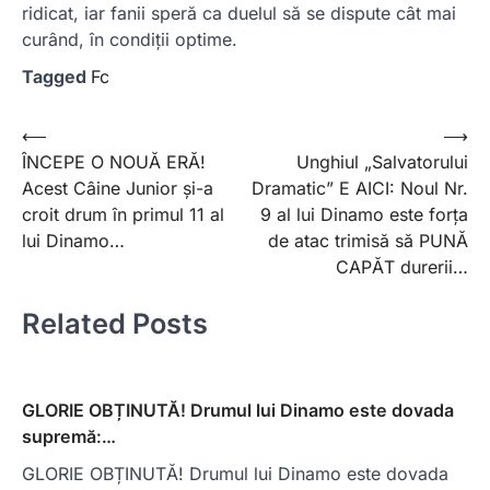
ridicat, iar fanii speră ca duelul să se dispute cât mai
curând, în condiții optime.
Tagged
Fc
Post
⟵
⟶
ÎNCEPE O NOUĂ ERĂ!
Unghiul „Salvatorului
navigation
Acest Câine Junior și-a
Dramatic” E AICI: Noul Nr.
croit drum în primul 11 al
9 al lui Dinamo este forța
lui Dinamo…
de atac trimisă să PUNĂ
CAPĂT durerii…
Related Posts
GLORIE OBȚINUTĂ! Drumul lui Dinamo este dovada
supremă:…
GLORIE OBȚINUTĂ! Drumul lui Dinamo este dovada