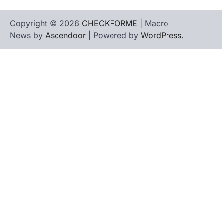
Copyright © 2026
CHECKFORME
| Macro
News by
Ascendoor
| Powered by
WordPress
.