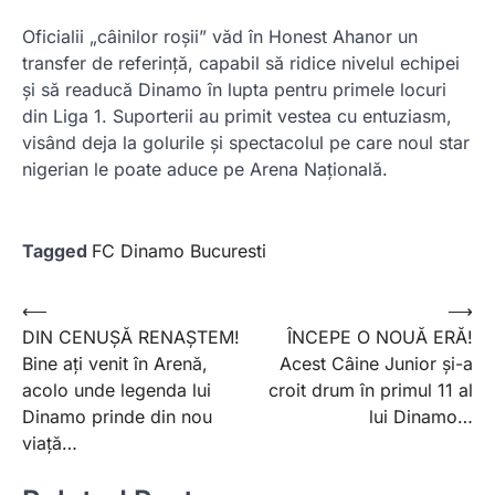
Oficialii „câinilor roșii” văd în Honest Ahanor un
transfer de referință, capabil să ridice nivelul echipei
și să readucă Dinamo în lupta pentru primele locuri
din Liga 1. Suporterii au primit vestea cu entuziasm,
visând deja la golurile și spectacolul pe care noul star
nigerian le poate aduce pe Arena Națională.
Tagged
FC Dinamo Bucuresti
Post
⟵
⟶
DIN CENUȘĂ RENAȘTEM!
ÎNCEPE O NOUĂ ERĂ!
navigation
Bine ați venit în Arenă,
Acest Câine Junior și-a
acolo unde legenda lui
croit drum în primul 11 al
Dinamo prinde din nou
lui Dinamo…
viață…