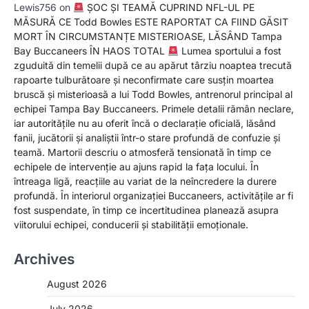
Lewis756
on
ȘOC ȘI TEAMĂ CUPRIND NFL-UL PE
MĂSURĂ CE Todd Bowles ESTE RAPORTAT CA FIIND GĂSIT
MORT ÎN CIRCUMSTANȚE MISTERIOASE, LĂSÂND Tampa
Bay Buccaneers ÎN HAOS TOTAL
Lumea sportului a fost
zguduită din temelii după ce au apărut târziu noaptea trecută
rapoarte tulburătoare și neconfirmate care susțin moartea
bruscă și misterioasă a lui Todd Bowles, antrenorul principal al
echipei Tampa Bay Buccaneers. Primele detalii rămân neclare,
iar autoritățile nu au oferit încă o declarație oficială, lăsând
fanii, jucătorii și analiștii într-o stare profundă de confuzie și
teamă. Martorii descriu o atmosferă tensionată în timp ce
echipele de intervenție au ajuns rapid la fața locului. În
întreaga ligă, reacțiile au variat de la neîncredere la durere
profundă. În interiorul organizației Buccaneers, activitățile ar fi
fost suspendate, în timp ce incertitudinea planează asupra
viitorului echipei, conducerii și stabilității emoționale.
Archives
August 2026
July 2026