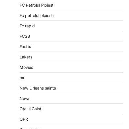
FC Petrolul Ploiești
Fc petrolul ploiesti
Fc rapid
FCSB
Football
Lakers
Movies
mu
New Orleans saints
News
Oțelul Galați
QPR