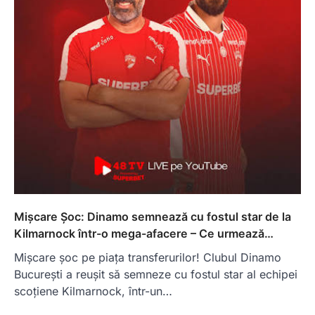
Mișcare Șoc: Dinamo semnează cu fostul star de la
Kilmarnock într-o mega-afacere – Ce urmează…
Mișcare șoc pe piața transferurilor! Clubul Dinamo
București a reușit să semneze cu fostul star al echipei
scoțiene Kilmarnock, într-un…