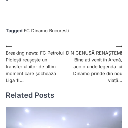
Tagged
FC Dinamo Bucuresti
Post
⟵
⟶
Breaking news: FC Petrolul
DIN CENUȘĂ RENAȘTEM!
navigation
Ploiești reușește un
Bine ați venit în Arenă,
transfer uluitor de ultim
acolo unde legenda lui
moment care șochează
Dinamo prinde din nou
Liga 1!…
viață…
Related Posts