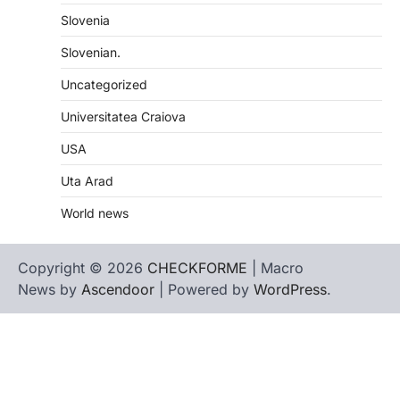
Slovenia
Slovenian.
Uncategorized
Universitatea Craiova
USA
Uta Arad
World news
Copyright © 2026
CHECKFORME
| Macro
News by
Ascendoor
| Powered by
WordPress
.