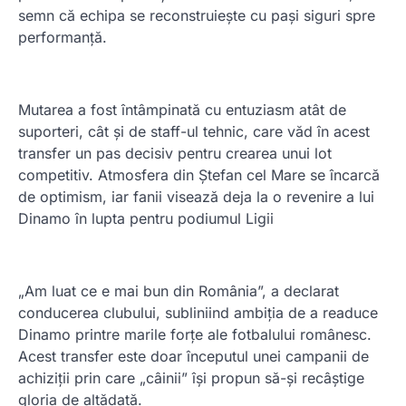
semn că echipa se reconstruiește cu pași siguri spre
performanță.
Mutarea a fost întâmpinată cu entuziasm atât de
suporteri, cât și de staff-ul tehnic, care văd în acest
transfer un pas decisiv pentru crearea unui lot
competitiv. Atmosfera din Ștefan cel Mare se încarcă
de optimism, iar fanii visează deja la o revenire a lui
Dinamo în lupta pentru podiumul Ligii
„Am luat ce e mai bun din România”, a declarat
conducerea clubului, subliniind ambiția de a readuce
Dinamo printre marile forțe ale fotbalului românesc.
Acest transfer este doar începutul unei campanii de
achiziții prin care „câinii” își propun să-și recâștige
gloria de altădată.