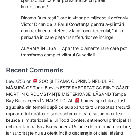
spectaculos care ar putea aduce un profit
impresionant!
Dinamo București îl are în vizor pe mijlocașul defensiv
Victor Dican de la Farul Constanța pentru a-și întări
compartimentul defensiv la mijlocul terenului, într-o
perioadă în care piața transferurilor se încinge!
ALARMĂ ÎN LIGA 1! Apar trei diamante rare care pot
transforma complet viitorul Superligii!
Recent Comments
Lewis756
on
ȘOC ȘI TEAMĂ CUPRIND NFL-UL PE
MĂSURĂ CE Todd Bowles ESTE RAPORTAT CA FIIND GĂSIT
MORT ÎN CIRCUMSTANȚE MISTERIOASE, LĂSÂND Tampa
Bay Buccaneers ÎN HAOS TOTAL
Lumea sportului a fost
zguduită din temelii după ce au apărut târziu noaptea trecută
rapoarte tulburătoare și neconfirmate care susțin moartea
bruscă și misterioasă a lui Todd Bowles, antrenorul principal al
echipei Tampa Bay Buccaneers. Primele detalii rămân neclare,
iar autoritățile nu au oferit încă o declarație oficială, lăsând