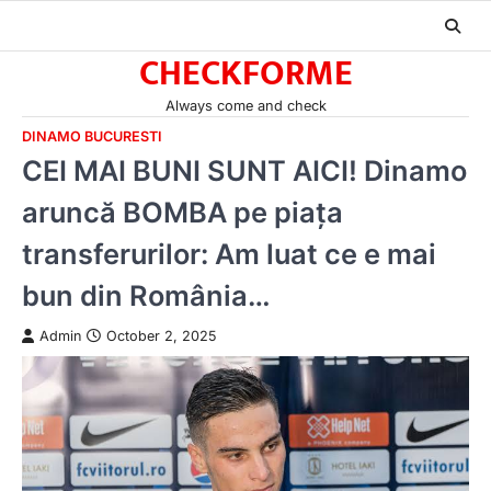
Skip
to
CHECKFORME
content
Always come and check
DINAMO BUCURESTI
CEI MAI BUNI SUNT AICI! Dinamo
aruncă BOMBA pe piața
transferurilor: Am luat ce e mai
bun din România…
Admin
October 2, 2025