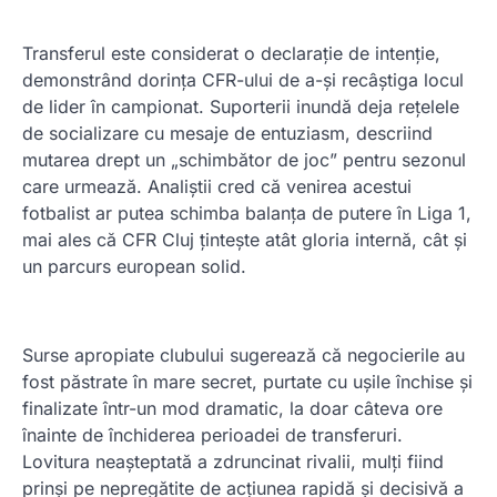
Transferul este considerat o declarație de intenție,
demonstrând dorința CFR-ului de a-și recâștiga locul
de lider în campionat. Suporterii inundă deja rețelele
de socializare cu mesaje de entuziasm, descriind
mutarea drept un „schimbător de joc” pentru sezonul
care urmează. Analiștii cred că venirea acestui
fotbalist ar putea schimba balanța de putere în Liga 1,
mai ales că CFR Cluj țintește atât gloria internă, cât și
un parcurs european solid.
Surse apropiate clubului sugerează că negocierile au
fost păstrate în mare secret, purtate cu ușile închise și
finalizate într-un mod dramatic, la doar câteva ore
înainte de închiderea perioadei de transferuri.
Lovitura neașteptată a zdruncinat rivalii, mulți fiind
prinși pe nepregătite de acțiunea rapidă și decisivă a