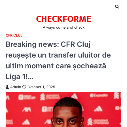
Skip
to
CHECKFORME
content
Always come and check
CFR CLUJ
Breaking news: CFR Cluj
reușește un transfer uluitor de
ultim moment care șochează
Liga 1!…
Admin
October 1, 2025