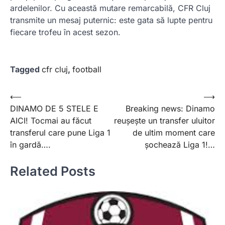
ardelenilor. Cu această mutare remarcabilă, CFR Cluj
transmite un mesaj puternic: este gata să lupte pentru
fiecare trofeu în acest sezon.
Tagged
cfr cluj
,
football
Post
⟵
⟶
DINAMO DE 5 STELE E
Breaking news: Dinamo
navigation
AICI! Tocmai au făcut
reușește un transfer uluitor
transferul care pune Liga 1
de ultim moment care
în gardă….
șochează Liga 1!…
Related Posts