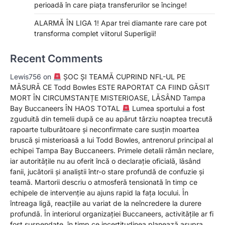
perioadă în care piața transferurilor se încinge!
ALARMĂ ÎN LIGA 1! Apar trei diamante rare care pot
transforma complet viitorul Superligii!
Recent Comments
Lewis756
on
ȘOC ȘI TEAMĂ CUPRIND NFL-UL PE
MĂSURĂ CE Todd Bowles ESTE RAPORTAT CA FIIND GĂSIT
MORT ÎN CIRCUMSTANȚE MISTERIOASE, LĂSÂND Tampa
Bay Buccaneers ÎN HAOS TOTAL
Lumea sportului a fost
zguduită din temelii după ce au apărut târziu noaptea trecută
rapoarte tulburătoare și neconfirmate care susțin moartea
bruscă și misterioasă a lui Todd Bowles, antrenorul principal al
echipei Tampa Bay Buccaneers. Primele detalii rămân neclare,
iar autoritățile nu au oferit încă o declarație oficială, lăsând
fanii, jucătorii și analiștii într-o stare profundă de confuzie și
teamă. Martorii descriu o atmosferă tensionată în timp ce
echipele de intervenție au ajuns rapid la fața locului. În
întreaga ligă, reacțiile au variat de la neîncredere la durere
profundă. În interiorul organizației Buccaneers, activitățile ar fi
fost suspendate, în timp ce incertitudinea planează asupra