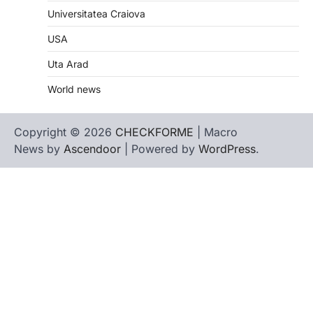
Universitatea Craiova
USA
Uta Arad
World news
Copyright © 2026
CHECKFORME
| Macro
News by
Ascendoor
| Powered by
WordPress
.