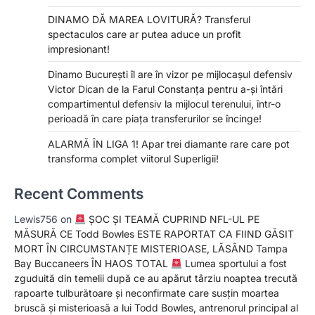
DINAMO DĂ MAREA LOVITURĂ? Transferul
spectaculos care ar putea aduce un profit
impresionant!
Dinamo București îl are în vizor pe mijlocașul defensiv
Victor Dican de la Farul Constanța pentru a-și întări
compartimentul defensiv la mijlocul terenului, într-o
perioadă în care piața transferurilor se încinge!
ALARMĂ ÎN LIGA 1! Apar trei diamante rare care pot
transforma complet viitorul Superligii!
Recent Comments
Lewis756
on
ȘOC ȘI TEAMĂ CUPRIND NFL-UL PE
MĂSURĂ CE Todd Bowles ESTE RAPORTAT CA FIIND GĂSIT
MORT ÎN CIRCUMSTANȚE MISTERIOASE, LĂSÂND Tampa
Bay Buccaneers ÎN HAOS TOTAL
Lumea sportului a fost
zguduită din temelii după ce au apărut târziu noaptea trecută
rapoarte tulburătoare și neconfirmate care susțin moartea
bruscă și misterioasă a lui Todd Bowles, antrenorul principal al