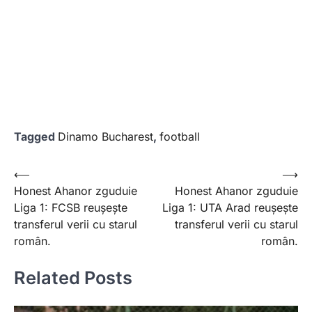
Tagged
Dinamo Bucharest
,
football
Post
⟵
⟶
Honest Ahanor zguduie
Honest Ahanor zguduie
navigation
Liga 1: FCSB reușește
Liga 1: UTA Arad reușește
transferul verii cu starul
transferul verii cu starul
român.
român.
Related Posts