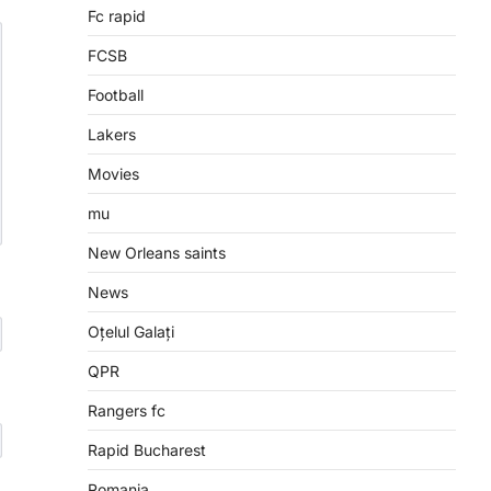
Fc rapid
FCSB
Football
Lakers
Movies
mu
New Orleans saints
News
Oțelul Galați
QPR
Rangers fc
Rapid Bucharest
Romania