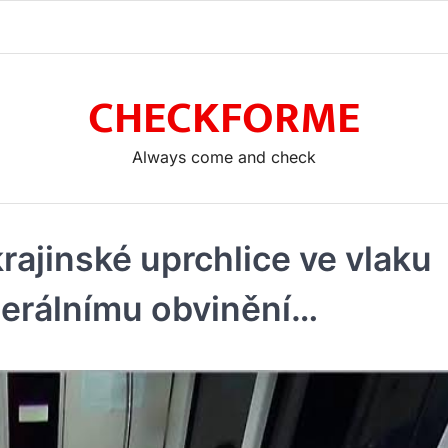
CHECKFORME
Always come and check
ajinské uprchlice ve vlaku
ederálnímu obvinění…