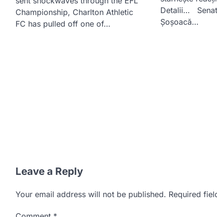
sent shockwaves through the EFL
Detalii… Senat
Championship, Charlton Athletic
Șoșoacă…
FC has pulled off one of…
Leave a Reply
Your email address will not be published.
Required fie
Comment
*