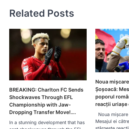
Related Posts
Noua mișcare 
Șoșoacă: Mesa
BREAKING: Charlton FC Sends
poporul româ
Shockwaves Through EFL
reacții uriașe
Championship with Jaw-
Dropping Transfer Move!….
Noua mișcare 
Mesajul ei căt
In a stunning development that has
stârnește reacți