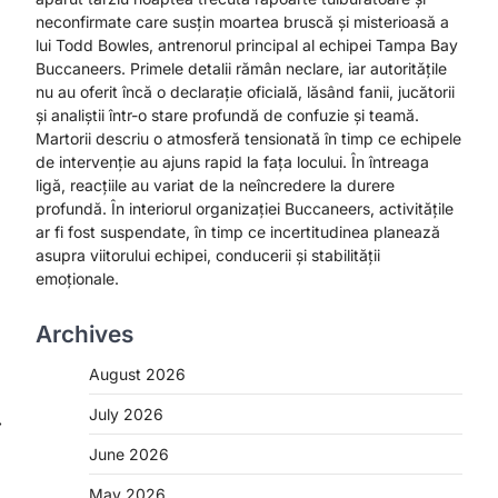
neconfirmate care susțin moartea bruscă și misterioasă a
lui Todd Bowles, antrenorul principal al echipei Tampa Bay
Buccaneers. Primele detalii rămân neclare, iar autoritățile
nu au oferit încă o declarație oficială, lăsând fanii, jucătorii
și analiștii într-o stare profundă de confuzie și teamă.
Martorii descriu o atmosferă tensionată în timp ce echipele
de intervenție au ajuns rapid la fața locului. În întreaga
ligă, reacțiile au variat de la neîncredere la durere
profundă. În interiorul organizației Buccaneers, activitățile
ar fi fost suspendate, în timp ce incertitudinea planează
asupra viitorului echipei, conducerii și stabilității
emoționale.
Archives
August 2026
July 2026
⟶
June 2026
May 2026