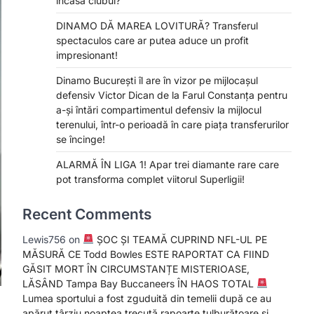
încasa clubul?
DINAMO DĂ MAREA LOVITURĂ? Transferul
spectaculos care ar putea aduce un profit
impresionant!
Dinamo București îl are în vizor pe mijlocașul
defensiv Victor Dican de la Farul Constanța pentru
a-și întări compartimentul defensiv la mijlocul
terenului, într-o perioadă în care piața transferurilor
se încinge!
ALARMĂ ÎN LIGA 1! Apar trei diamante rare care
pot transforma complet viitorul Superligii!
Recent Comments
Lewis756
on
ȘOC ȘI TEAMĂ CUPRIND NFL-UL PE
MĂSURĂ CE Todd Bowles ESTE RAPORTAT CA FIIND
GĂSIT MORT ÎN CIRCUMSTANȚE MISTERIOASE,
LĂSÂND Tampa Bay Buccaneers ÎN HAOS TOTAL
Lumea sportului a fost zguduită din temelii după ce au
apărut târziu noaptea trecută rapoarte tulburătoare și