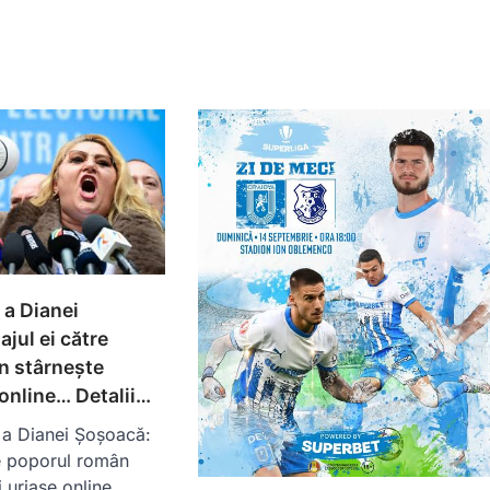
a Dianei
jul ei către
n stârnește
 online… Detalii…
a Dianei Șoșoacă:
re poporul român
i uriașe online…