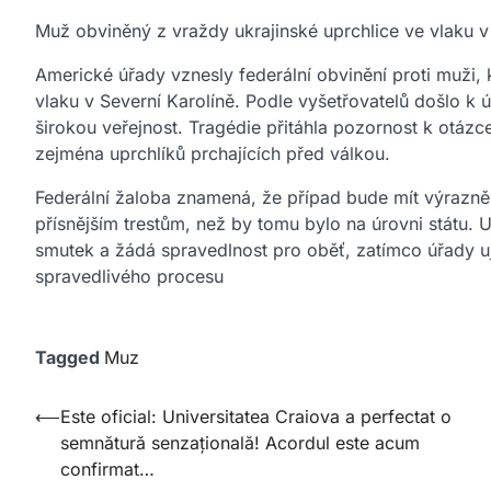
Muž obviněný z vraždy ukrajinské uprchlice ve vlaku v 
Americké úřady vznesly federální obvinění proti muži, k
vlaku v Severní Karolíně. Podle vyšetřovatelů došlo k ú
širokou veřejnost. Tragédie přitáhla pozornost k otázc
zejména uprchlíků prchajících před válkou.
Federální žaloba znamená, že případ bude mít výrazně
přísnějším trestům, než by tomu bylo na úrovni státu. 
smutek a žádá spravedlnost pro oběť, zatímco úřady uji
spravedlivého procesu
Tagged
Muz
Post
⟵
Este oficial: Universitatea Craiova a perfectat o
semnătură senzațională! Acordul este acum
navigation
confirmat…