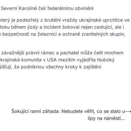
Severní Karolíně čelí federálnímu obvinění
terý je podezřelý z brutální vraždy ukrajinské uprchlice ve
toku během jízdy a incident šokoval nejen cestující, ale i
e bezpečnosti na železnici a ochraně zranitelných skupin,
 závažnější právní rámec a pachatel může čelit mnohem
Ukrajinská komunita v USA mezitím vyjádřila hluboký
šťují, že podniknou všechny kroky k zajištění
Šokující ranní záhada: Nebudete věřit, co se stalo u
lípy na náměstí…