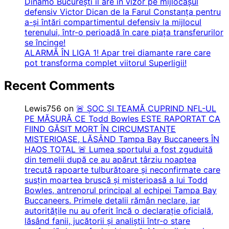
Dinamo București îl are în vizor pe mijlocașul
defensiv Victor Dican de la Farul Constanța pentru
a-și întări compartimentul defensiv la mijlocul
terenului, într-o perioadă în care piața transferurilor
se încinge!
ALARMĂ ÎN LIGA 1! Apar trei diamante rare care
pot transforma complet viitorul Superligii!
Recent Comments
Lewis756
on
🚨 ȘOC ȘI TEAMĂ CUPRIND NFL-UL
PE MĂSURĂ CE Todd Bowles ESTE RAPORTAT CA
FIIND GĂSIT MORT ÎN CIRCUMSTANȚE
MISTERIOASE, LĂSÂND Tampa Bay Buccaneers ÎN
HAOS TOTAL 🚨 Lumea sportului a fost zguduită
din temelii după ce au apărut târziu noaptea
trecută rapoarte tulburătoare și neconfirmate care
susțin moartea bruscă și misterioasă a lui Todd
Bowles, antrenorul principal al echipei Tampa Bay
Buccaneers. Primele detalii rămân neclare, iar
autoritățile nu au oferit încă o declarație oficială,
lăsând fanii, jucătorii și analiștii într-o stare