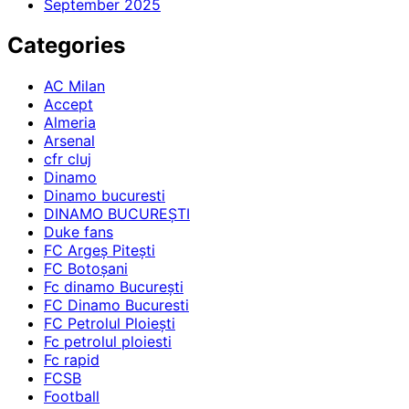
September 2025
Categories
AC Milan
Accept
Almeria
Arsenal
cfr cluj
Dinamo
Dinamo bucuresti
DINAMO BUCUREȘTI
Duke fans
FC Argeș Pitești
FC Botoșani
Fc dinamo București
FC Dinamo Bucuresti
FC Petrolul Ploiești
Fc petrolul ploiesti
Fc rapid
FCSB
Football