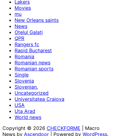
Lakers
Movies
mu
New Orleans saints
News
Oțelul Galați
QPR
Rangers fc
Rapid Bucharest
Romania
Romanian news
Romanian sports
Single
Slovenia
Slovenian.
Uncategorized
Universitatea Craiova
USA
Uta Arad
World news
Copyright © 2026
CHECKFORME
| Macro
News by
Ascendoor
| Powered by
WordPress
.