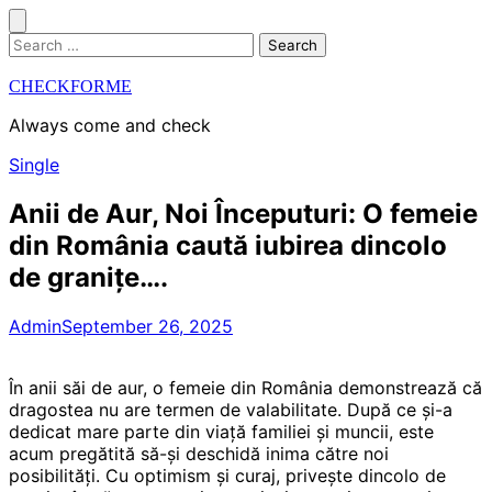
Skip
to
Search
content
for:
CHECKFORME
Always come and check
Single
Anii de Aur, Noi Începuturi: O femeie
din România caută iubirea dincolo
de granițe….
Admin
September 26, 2025
În anii săi de aur, o femeie din România demonstrează că
dragostea nu are termen de valabilitate. După ce și-a
dedicat mare parte din viață familiei și muncii, este
acum pregătită să-și deschidă inima către noi
posibilități. Cu optimism și curaj, privește dincolo de