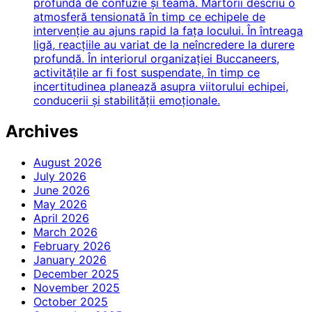
profundă de confuzie și teamă. Martorii descriu o
atmosferă tensionată în timp ce echipele de
intervenție au ajuns rapid la fața locului. În întreaga
ligă, reacțiile au variat de la neîncredere la durere
profundă. În interiorul organizației Buccaneers,
activitățile ar fi fost suspendate, în timp ce
incertitudinea planează asupra viitorului echipei,
conducerii și stabilității emoționale.
Archives
August 2026
July 2026
June 2026
May 2026
April 2026
March 2026
February 2026
January 2026
December 2025
November 2025
October 2025