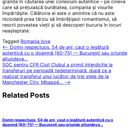
granițe în căutarea unei conexiuni autentice – pe cineva
care să prețuiască bunătatea, compania și visurile
împărtășite. Călătoria ei este o amintire că nu este
niciodată prea târziu să îmbrățișezi romantismul, să
rescrii povestea vieții și să descoperi bucuria în locuri
neașteptate.
Tagged
Romania love
Post
⟵
Domn respectuos, 54 de ani, caut o legătură
autentică cu o doamnă (60–75) — București sau oriunde
navigation
altundeva…
ȘOC pentru CFR Cluj! Clubul a primit interdicție la
transferuri pe perioadă nedeterminată, după ce a
realizat transferul unui jucător de trei stele de la
Manchester City, Mbappé…
⟶
Related Posts
Domn respectuos, 54 de ani, caut o legătură autentică cu o
doamnă (60–75) — București sau oriunde altundeva…