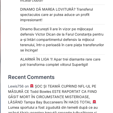
încasa clubul?
DINAMO DĂ MAREA LOVITURĂ? Transferul
spectaculos care ar putea aduce un profit
impresionant!
Dinamo București îl are în vizor pe mijlocașul
defensiv Victor Dican de la Farul Constanța pentru
a-și întări compartimentul defensiv la mijlocul
terenului, într-o perioadă în care piața transferurilor
se încinge!
ALARMĂ ÎN LIGA 1! Apar trei diamante rare care
pot transforma complet viitorul Superligii!
Recent Comments
Lewis756
on
ȘOC ȘI TEAMĂ CUPRIND NFL-UL PE
MĂSURĂ CE Todd Bowles ESTE RAPORTAT CA FIIND
GĂSIT MORT ÎN CIRCUMSTANȚE MISTERIOASE,
LĂSÂND Tampa Bay Buccaneers ÎN HAOS TOTAL
Lumea sportului a fost zguduită din temelii după ce au
apărut târziu noaptea trecută rapoarte tulburătoare și