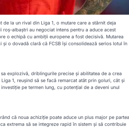
at de la un rival din Liga 1, o mutare care a stârnit deja
ii roș-albaștri au negociat intens pentru a aduce acest
 spre o echipă cu ambiții europene a fost decisivă. Mutarea
ci și o dovadă clară că FCSB își consolidează serios lotul în
sa explozivă, driblingurile precise și abilitatea de a crea
Liga 1, reușind să se facă remarcat atât prin goluri, cât și
 investiție pe termen lung, cu potențial de a deveni unul
erând că noua achiziție poate aduce un plus major pe parte
a extrema să se integreze rapid în sistem și să contribuie