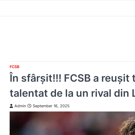
Skip
to
content
FCSB
În sfârșit!!! FCSB a reuși
talentat de la un rival din
Admin
September 16, 2025