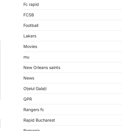
Fc rapid
FCSB
Football
Lakers
Movies
mu
New Orleans saints
News
Oțelul Galați
QPR
Rangers fc
Rapid Bucharest
Romania