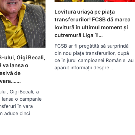
Lovitură uriașă pe piața
transferurilor! FCSB dă marea
lovitură în ultimul moment și
cutremură Liga 1!…
FCSB ar fi pregătită să surprindă
din nou piața transferurilor, după
ului, Gigi Becali,
ce în jurul campioanei României au
ă va lansa o
apărut informații despre…
esivă de
n vara…….
ui, Gigi Becali, a
a lansa o campanie
sferuri în vara
m aduce cinci