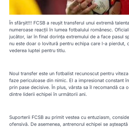
În sfârșit!!! FCSB a reușit transferul unui extremă talent
numeroase reacții în lumea fotbalului românesc. Oficial
jucător, iar în final dorința extremului de a face pasul
nu este doar o lovitură pentru echipa care l-a pierdut, 
vederea luptei pentru titlu.
Noul transfer este un fotbalist recunoscut pentru viteza 
faze periculoase din nimic. El a impresionat constant în 
prin pase decisive. În plus, vârsta sa îl recomandă ca o
dintre liderii echipei în următorii ani.
Suporterii FCSB au primit vestea cu entuziasm, consid
ofensivă. De asemenea, antrenorul echipei se așteaptă c