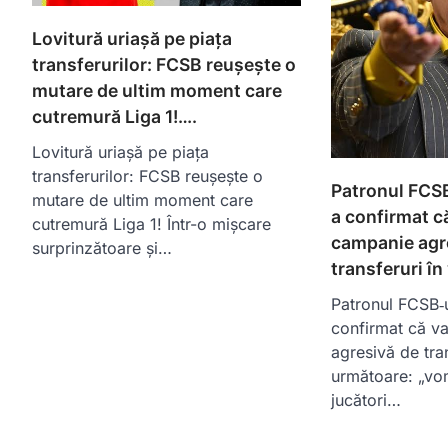
Lovitură uriașă pe piața
transferurilor: FCSB reușește o
mutare de ultim moment care
cutremură Liga 1!….
Lovitură uriașă pe piața
transferurilor: FCSB reușește o
Patronul FCSB‑
mutare de ultim moment care
a confirmat c
cutremură Liga 1! Într-o mișcare
campanie agr
surprinzătoare și…
transferuri î
Patronul FCSB‑ul
confirmat că v
agresivă de tran
următoare: „vo
jucători…