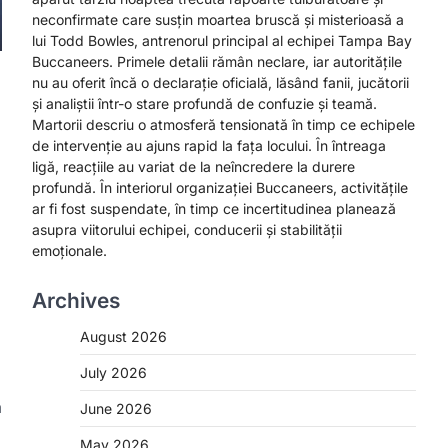
neconfirmate care susțin moartea bruscă și misterioasă a
lui Todd Bowles, antrenorul principal al echipei Tampa Bay
Buccaneers. Primele detalii rămân neclare, iar autoritățile
nu au oferit încă o declarație oficială, lăsând fanii, jucătorii
și analiștii într-o stare profundă de confuzie și teamă.
Martorii descriu o atmosferă tensionată în timp ce echipele
de intervenție au ajuns rapid la fața locului. În întreaga
ligă, reacțiile au variat de la neîncredere la durere
profundă. În interiorul organizației Buccaneers, activitățile
ar fi fost suspendate, în timp ce incertitudinea planează
asupra viitorului echipei, conducerii și stabilității
emoționale.
Archives
August 2026
July 2026
a
June 2026
May 2026