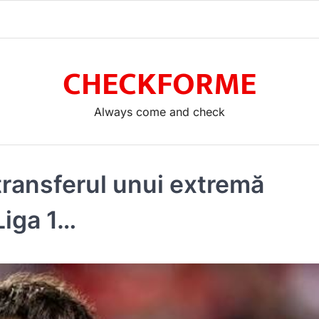
CHECKFORME
Always come and check
t transferul unui extremă
 Liga 1…