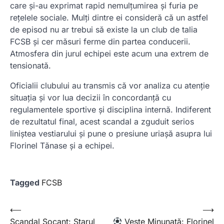
care și-au exprimat rapid nemulțumirea și furia pe
rețelele sociale. Mulți dintre ei consideră că un astfel
de episod nu ar trebui să existe la un club de talia
FCSB și cer măsuri ferme din partea conducerii.
Atmosfera din jurul echipei este acum una extrem de
tensionată.
Oficialii clubului au transmis că vor analiza cu atenție
situația și vor lua decizii în concordanță cu
regulamentele sportive și disciplina internă. Indiferent
de rezultatul final, acest scandal a zguduit serios
liniștea vestiarului și pune o presiune uriașă asupra lui
Florinel Tănase și a echipei.
Tagged
FCSB
Post
⟵
⟶
Scandal Șocant: Starul
Veste Minunată: Florinel