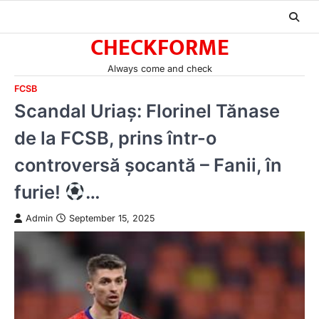
Skip
to
CHECKFORME
content
Always come and check
FCSB
Scandal Uriaș: Florinel Tănase
de la FCSB, prins într-o
controversă șocantă – Fanii, în
furie!
…
Admin
September 15, 2025