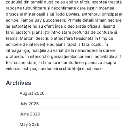
zguduită din temelii după ce au apărut târziu noaptea trecută
rapoarte tulburătoare și neconfirmate care susțin moartea
bruscă și misterioasă a lui Todd Bowles, antrenorul principal al
echipei Tampa Bay Buccaneers. Primele detalii rămân neclare,
iar autoritățile nu au oferit încă o declarație oficială, lăsând
fanii, jucătorii și analiștii într-o stare profundă de confuzie și
teamă. Martorii descriu o atmosferă tensionată în timp ce
echipele de intervenție au ajuns rapid la fața locului. În
întreaga ligă, reacțiile au variat de la neîncredere la durere
profundă. În interiorul organizației Buccaneers, activitățile ar fi
fost suspendate, în timp ce incertitudinea planează asupra
viitorului echipei, conducerii și stabilității emoționale.
Archives
August 2026
July 2026
June 2026
May 2026