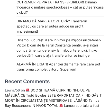
CUTREMUR PE PIAȚA TRANSFERURILOR! Dinamo
încearcă o mutare spectaculoasă – cât ar putea încasa
clubul?
DINAMO DĂ MAREA LOVITURĂ? Transferul
spectaculos care ar putea aduce un profit
impresionant!
Dinamo București îl are în vizor pe mijlocașul defensiv
Victor Dican de la Farul Constanța pentru a-și întări
compartimentul defensiv la mijlocul terenului, într-o
perioadă în care piața transferurilor se încinge!
ALARMĂ ÎN LIGA 1! Apar trei diamante rare care pot
transforma complet viitorul Superligii!
Recent Comments
Lewis756
on
ȘOC ȘI TEAMĂ CUPRIND NFL-UL PE
MĂSURĂ CE Todd Bowles ESTE RAPORTAT CA FIIND GĂSIT
MORT ÎN CIRCUMSTANȚE MISTERIOASE, LĂSÂND Tampa
Bay Buccaneers ÎN HAOS TOTAL
Lumea sportului a fost