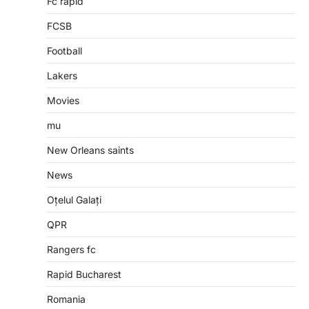
Fc rapid
FCSB
Football
Lakers
Movies
mu
New Orleans saints
News
Oțelul Galați
QPR
Rangers fc
Rapid Bucharest
Romania