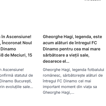
 în Ascensiune!
Gheorghe Hagi, legenda, este
n, Încoronat Noul
acum alături de întregul FC
i Dinamo
Dinamo pentru cea mai mare
8 de Meciuri, 15
sărbătoare a vieții sale,
deoarece el…
în Ascensiune!
Gheorghe Hagi, legenda fotbalului
onfirmă statutul de
românesc, sărbătorește alături de
i Dinamo București,
întregul FC Dinamo cel mai
in evoluțiile sale…
important moment din viața sa
Gheorghe Hagi,…