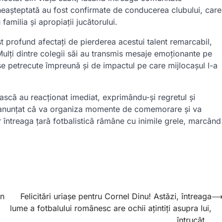
 neașteptată au fost confirmate de conducerea clubului, care
familia și apropiații jucătorului.
ost profund afectați de pierderea acestui talent remarcabil,
ulți dintre colegii săi au transmis mesaje emoționante pe
e petrecute împreună și de impactul pe care mijlocașul l-a
ească au reacționat imediat, exprimându-și regretul și
a anunțat că va organiza momente de comemorare și va
iar întreaga țară fotbalistică rămâne cu inimile grele, marcând
in
Felicitări uriașe pentru Cornel Dinu! Astăzi, întreaga
lume a fotbalului românesc are ochii ațintiți asupra lui,
întrucât…