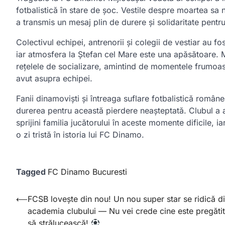
fotbalistică în stare de șoc. Vestile despre moartea sa
a transmis un mesaj plin de durere și solidaritate pentru 
Colectivul echipei, antrenorii și colegii de vestiar au f
iar atmosfera la Ștefan cel Mare este una apăsătoare. M
rețelele de socializare, amintind de momentele frumoas
avut asupra echipei.
Fanii dinamoviști și întreaga suflare fotbalistică român
durerea pentru această pierdere neașteptată. Clubul 
sprijini familia jucătorului în aceste momente dificile, 
o zi tristă în istoria lui FC Dinamo.
Tagged
FC Dinamo Bucuresti
Post
⟵
FCSB lovește din nou! Un nou super star se ridică d
academia clubului — Nu vei crede cine este pregătit
navigation
să strălucească!
…