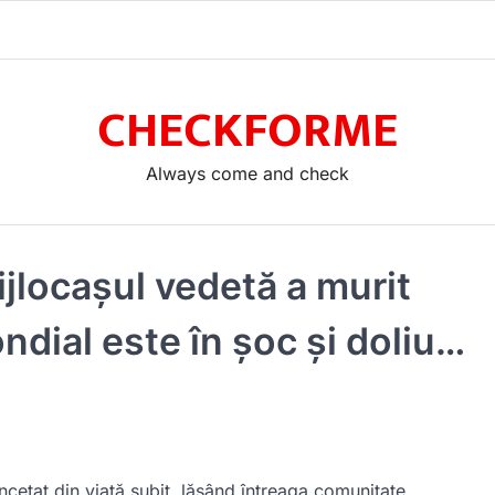
CHECKFORME
Always come and check
jlocașul vedetă a murit
ndial este în șoc și doliu…
ncetat din viață subit, lăsând întreaga comunitate