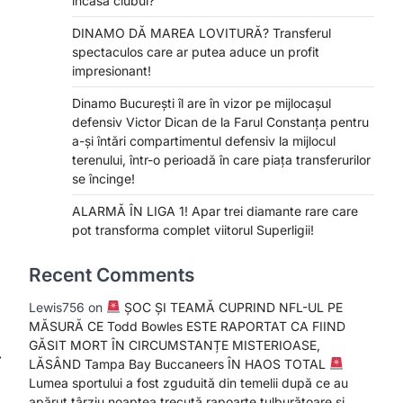
încasa clubul?
DINAMO DĂ MAREA LOVITURĂ? Transferul
spectaculos care ar putea aduce un profit
impresionant!
Dinamo București îl are în vizor pe mijlocașul
defensiv Victor Dican de la Farul Constanța pentru
a-și întări compartimentul defensiv la mijlocul
terenului, într-o perioadă în care piața transferurilor
se încinge!
ALARMĂ ÎN LIGA 1! Apar trei diamante rare care
pot transforma complet viitorul Superligii!
Recent Comments
Lewis756
on
ȘOC ȘI TEAMĂ CUPRIND NFL-UL PE
MĂSURĂ CE Todd Bowles ESTE RAPORTAT CA FIIND
GĂSIT MORT ÎN CIRCUMSTANȚE MISTERIOASE,
⟶
LĂSÂND Tampa Bay Buccaneers ÎN HAOS TOTAL
Lumea sportului a fost zguduită din temelii după ce au
apărut târziu noaptea trecută rapoarte tulburătoare și