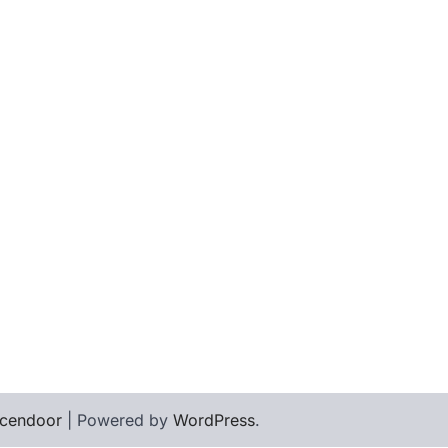
cendoor
| Powered by
WordPress
.