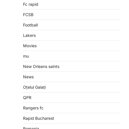
Fc rapid
FCSB
Football
Lakers
Movies
mu
New Orleans saints
News
Oțelul Galați
QPR
Rangers fc
Rapid Bucharest
Romania