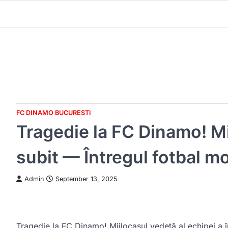
Skip
to
content
FC DINAMO BUCURESTI
Tragedie la FC Dinamo! Mi
subit — Întregul fotbal mo
Admin
September 13, 2025
Tragedie la FC Dinamo! Mijlocașul vedetă al echipei a î