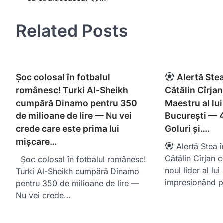
Related Posts
Șoc colosal în fotbalul
Alertă Stea
românesc! Turki Al-Sheikh
Cătălin Cîrja
cumpără Dinamo pentru 350
Maestru al lu
de milioane de lire — Nu vei
București — 4
crede care este prima lui
Goluri și….
mișcare…
Alertă Stea 
Cătălin Cîrjan c
Șoc colosal în fotbalul românesc!
noul lider al lu
Turki Al-Sheikh cumpără Dinamo
impresionând pr
pentru 350 de milioane de lire —
Nu vei crede…