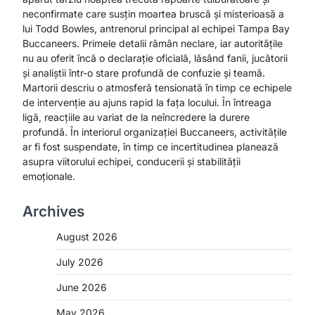
neconfirmate care susțin moartea bruscă și misterioasă a
lui Todd Bowles, antrenorul principal al echipei Tampa Bay
Buccaneers. Primele detalii rămân neclare, iar autoritățile
nu au oferit încă o declarație oficială, lăsând fanii, jucătorii
și analiștii într-o stare profundă de confuzie și teamă.
Martorii descriu o atmosferă tensionată în timp ce echipele
de intervenție au ajuns rapid la fața locului. În întreaga
ligă, reacțiile au variat de la neîncredere la durere
profundă. În interiorul organizației Buccaneers, activitățile
ar fi fost suspendate, în timp ce incertitudinea planează
asupra viitorului echipei, conducerii și stabilității
emoționale.
Archives
August 2026
July 2026
June 2026
May 2026