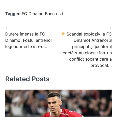
Tagged
FC Dinamo Bucuresti
Post
⟵
⟶
Durere imensă la FC
Scandal exploziv la FC
navigation
Dinamo! Fostul antrenor
Dinamo! Antrenorul
legendar este într-o…
principal și jucătorul
vedetă s-au ciocnit într-un
conflict șocant care a
provocat…
Related Posts