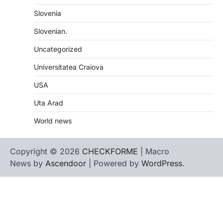
Slovenia
Slovenian.
Uncategorized
Universitatea Craiova
USA
Uta Arad
World news
Copyright © 2026
CHECKFORME
| Macro
News by
Ascendoor
| Powered by
WordPress
.