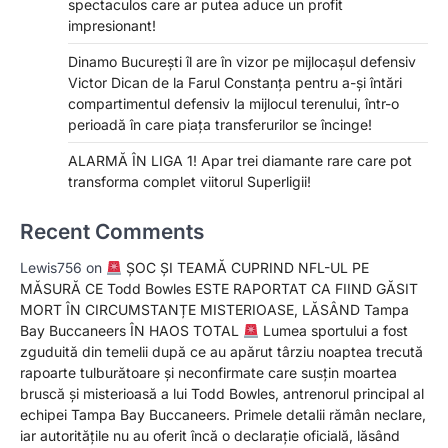
spectaculos care ar putea aduce un profit
impresionant!
Dinamo București îl are în vizor pe mijlocașul defensiv
Victor Dican de la Farul Constanța pentru a-și întări
compartimentul defensiv la mijlocul terenului, într-o
perioadă în care piața transferurilor se încinge!
ALARMĂ ÎN LIGA 1! Apar trei diamante rare care pot
transforma complet viitorul Superligii!
Recent Comments
Lewis756
on
ȘOC ȘI TEAMĂ CUPRIND NFL-UL PE
MĂSURĂ CE Todd Bowles ESTE RAPORTAT CA FIIND GĂSIT
MORT ÎN CIRCUMSTANȚE MISTERIOASE, LĂSÂND Tampa
Bay Buccaneers ÎN HAOS TOTAL
Lumea sportului a fost
zguduită din temelii după ce au apărut târziu noaptea trecută
rapoarte tulburătoare și neconfirmate care susțin moartea
bruscă și misterioasă a lui Todd Bowles, antrenorul principal al
echipei Tampa Bay Buccaneers. Primele detalii rămân neclare,
iar autoritățile nu au oferit încă o declarație oficială, lăsând