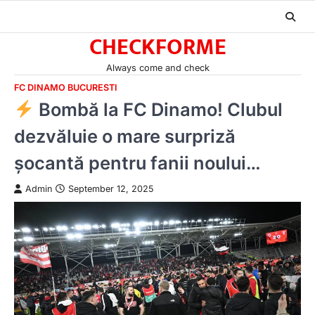
Skip
to
CHECKFORME
content
Always come and check
FC DINAMO BUCURESTI
Bombă la FC Dinamo! Clubul
dezvăluie o mare surpriză
șocantă pentru fanii noului…
Admin
September 12, 2025