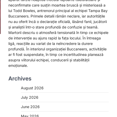
neconfirmate care susțin moartea bruscă și misterioasă a
lui Todd Bowles, antrenorul principal al echipei Tampa Bay
Buccaneers. Primele detalii rămân neclare, iar autoritățile
nu au oferit încă o declarație oficială, lăsând fanii, jucătorii
și analiștii într-o stare profundă de confuzie și teamă.
Martorii descriu o atmosferă tensionată în timp ce echipele
de intervenție au ajuns rapid la fața locului. În întreaga
ligă, reacțiile au variat de la neîncredere la durere
profundă. În interiorul organizației Buccaneers, activitățile
ar fi fost suspendate, în timp ce incertitudinea planează
asupra viitorului echipei, conducerii și stabilității
emoționale.
Archives
August 2026
July 2026
June 2026
May 2026