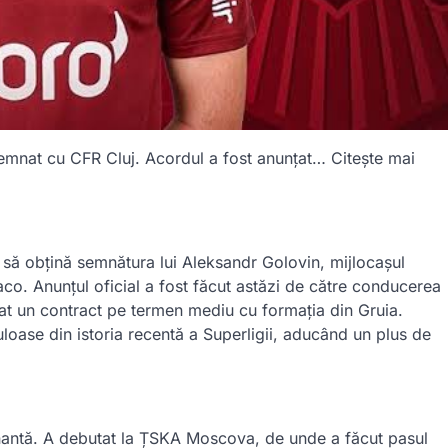
nat cu CFR Cluj. Acordul a fost anunțat… Citește mai
it să obțină semnătura lui Aleksandr Golovin, mijlocașul
naco. Anunțul oficial a fost făcut astăzi de către conducerea
nat un contract pe termen mediu cu formația din Gruia.
uloase din istoria recentă a Superligii, aducând un plus de
onantă. A debutat la ȚSKA Moscova, de unde a făcut pasul