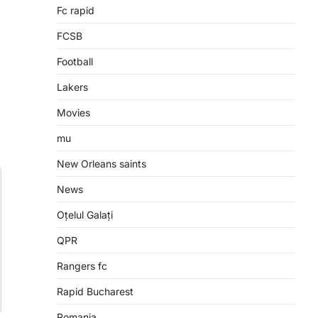
Fc rapid
FCSB
Football
Lakers
Movies
mu
New Orleans saints
News
Oțelul Galați
QPR
Rangers fc
Rapid Bucharest
Romania