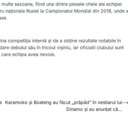
multe sezoane, fiind una dintre piesele cheie ale echipei
ru naționala Rusiei la Campionatul Mondial din 2018, unde 
ase.
ina competiția internă și de a obține rezultate notabile în
e debutul său în tricoul vișiniu, iar oficialii clubului sunt
e care echipa avea nevoie.
a
Karamoko și Boateng au făcut „prăpăd” în vestiarul lui
Dinamo și au anunțat că…