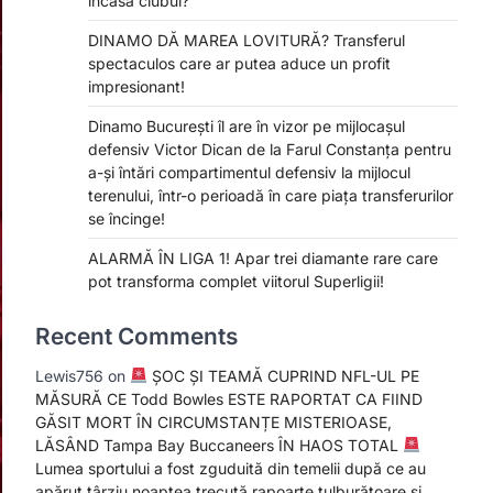
încasa clubul?
DINAMO DĂ MAREA LOVITURĂ? Transferul
spectaculos care ar putea aduce un profit
impresionant!
Dinamo București îl are în vizor pe mijlocașul
defensiv Victor Dican de la Farul Constanța pentru
a-și întări compartimentul defensiv la mijlocul
terenului, într-o perioadă în care piața transferurilor
se încinge!
ALARMĂ ÎN LIGA 1! Apar trei diamante rare care
pot transforma complet viitorul Superligii!
Recent Comments
Lewis756
on
ȘOC ȘI TEAMĂ CUPRIND NFL-UL PE
MĂSURĂ CE Todd Bowles ESTE RAPORTAT CA FIIND
GĂSIT MORT ÎN CIRCUMSTANȚE MISTERIOASE,
LĂSÂND Tampa Bay Buccaneers ÎN HAOS TOTAL
Lumea sportului a fost zguduită din temelii după ce au
apărut târziu noaptea trecută rapoarte tulburătoare și