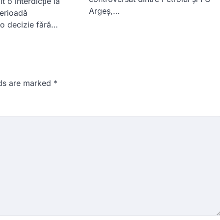
t o interdicție la
Argeș,…
perioadă
 o decizie fără…
lds are marked
*