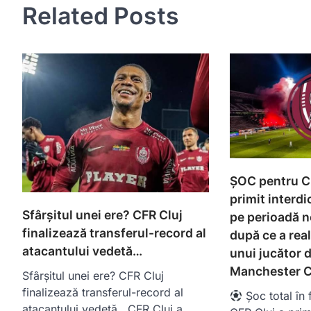
Related Posts
ȘOC pentru CF
primit interdic
Sfârșitul unei ere? CFR Cluj
pe perioadă n
finalizează transferul-record al
după ce a real
atacantului vedetă…
unui jucător d
Manchester C
Sfârșitul unei ere? CFR Cluj
finalizează transferul-record al
Șoc total în 
atacantului vedetă CFR Cluj a