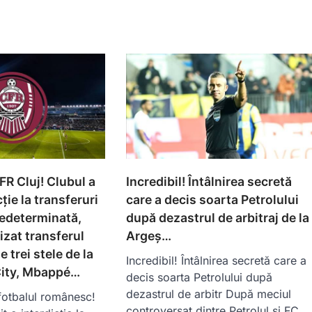
R Cluj! Clubul a
Incredibil! Întâlnirea secretă
ție la transferuri
care a decis soarta Petrolului
edeterminată,
după dezastrul de arbitraj de la
izat transferul
Argeș…
e trei stele de la
Incredibil! Întâlnirea secretă care a
ity, Mbappé…
decis soarta Petrolului după
dezastrul de arbitr După meciul
fotbalul românesc!
controversat dintre Petrolul și FC