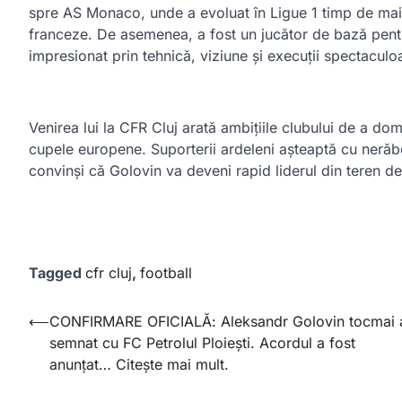
spre AS Monaco, unde a evoluat în Ligue 1 timp de mai 
franceze. De asemenea, a fost un jucător de bază pent
impresionat prin tehnică, viziune și execuții spectaculo
Venirea lui la CFR Cluj arată ambițiile clubului de a dom
cupele europene. Suporterii ardeleni așteaptă cu nerăbdar
convinși că Golovin va deveni rapid liderul din teren d
Tagged
cfr cluj
,
football
Post
⟵
CONFIRMARE OFICIALĂ: Aleksandr Golovin tocmai 
semnat cu FC Petrolul Ploiești. Acordul a fost
navigation
anunțat… Citește mai mult.