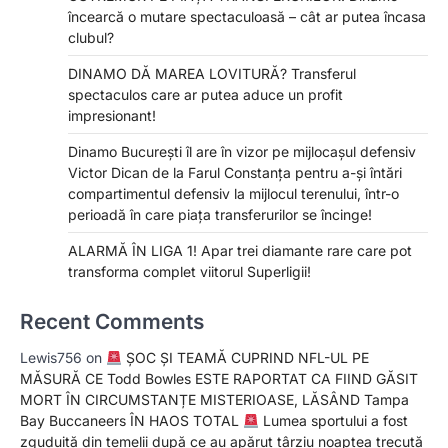
încearcă o mutare spectaculoasă – cât ar putea încasa
clubul?
DINAMO DĂ MAREA LOVITURĂ? Transferul
spectaculos care ar putea aduce un profit
impresionant!
Dinamo București îl are în vizor pe mijlocașul defensiv
Victor Dican de la Farul Constanța pentru a-și întări
compartimentul defensiv la mijlocul terenului, într-o
perioadă în care piața transferurilor se încinge!
ALARMĂ ÎN LIGA 1! Apar trei diamante rare care pot
transforma complet viitorul Superligii!
Recent Comments
Lewis756
on
ȘOC ȘI TEAMĂ CUPRIND NFL-UL PE
MĂSURĂ CE Todd Bowles ESTE RAPORTAT CA FIIND GĂSIT
MORT ÎN CIRCUMSTANȚE MISTERIOASE, LĂSÂND Tampa
Bay Buccaneers ÎN HAOS TOTAL
Lumea sportului a fost
zguduită din temelii după ce au apărut târziu noaptea trecută