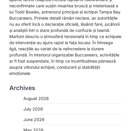
neconfirmate care susțin moartea bruscă și misterioasă a
lui Todd Bowles, antrenorul principal al echipei Tampa Bay
Buccaneers. Primele detalii rămân neclare, iar autoritățile
nu au oferit încă o declarație oficială, lăsând fanii, jucătorii
și analiștii într-o stare profundă de confuzie și teamă.
Martorii descriu o atmosferă tensionată în timp ce echipele
de intervenție au ajuns rapid la fața locului. În întreaga
ligă, reacțiile au variat de la neîncredere la durere
profundă. În interiorul organizației Buccaneers, activitățile
ar fi fost suspendate, în timp ce incertitudinea planează
asupra viitorului echipei, conducerii și stabilității
emoționale.
Archives
August 2026
July 2026
June 2026
May 2026