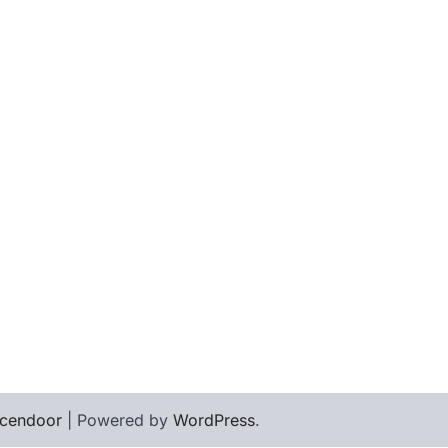
cendoor
| Powered by
WordPress
.