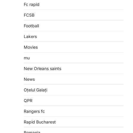
Fc rapid
FCSB
Football
Lakers
Movies
mu
New Orleans saints
News
Oțelul Galați
QPR
Rangers fc
Rapid Bucharest
Romania