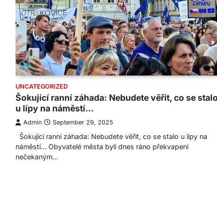
UNCATEGORIZED
Šokující ranní záhada: Nebudete věřit, co se stal
u lípy na náměstí…
Admin
September 29, 2025
Šokující ranní záhada: Nebudete věřit, co se stalo u lípy na
náměstí… Obyvatelé města byli dnes ráno překvapeni
nečekaným…