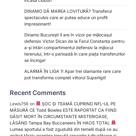
încasa clubul?
DINAMO DĂ MAREA LOVITURĂ? Transferul
spectaculos care ar putea aduce un profit
impresionant!
Dinamo București îl are în vizor pe mijlocașul
defensiv Victor Dican de la Farul Constanța pentru
a-și întări compartimentul defensiv la mijlocul
terenului, într-o perioadă în care piața transferurilor
se încinge!
ALARMĂ ÎN LIGA 1! Apar trei diamante rare care
pot transforma complet viitorul Superligii!
Recent Comments
Lewis756
on
ȘOC ȘI TEAMĂ CUPRIND NFL-UL PE
MĂSURĂ CE Todd Bowles ESTE RAPORTAT CA FIIND
GĂSIT MORT ÎN CIRCUMSTANȚE MISTERIOASE,
LĂSÂND Tampa Bay Buccaneers ÎN HAOS TOTAL
Lumea sportului a fost zguduită din temelii după ce au
apărut târziu noaptea trecută rapoarte tulburătoare și