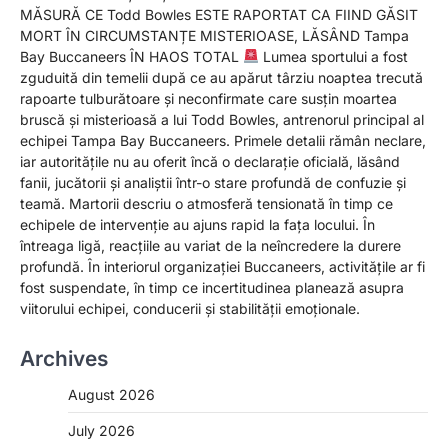
MĂSURĂ CE Todd Bowles ESTE RAPORTAT CA FIIND GĂSIT
MORT ÎN CIRCUMSTANȚE MISTERIOASE, LĂSÂND Tampa
Bay Buccaneers ÎN HAOS TOTAL
Lumea sportului a fost
zguduită din temelii după ce au apărut târziu noaptea trecută
rapoarte tulburătoare și neconfirmate care susțin moartea
bruscă și misterioasă a lui Todd Bowles, antrenorul principal al
echipei Tampa Bay Buccaneers. Primele detalii rămân neclare,
iar autoritățile nu au oferit încă o declarație oficială, lăsând
fanii, jucătorii și analiștii într-o stare profundă de confuzie și
teamă. Martorii descriu o atmosferă tensionată în timp ce
echipele de intervenție au ajuns rapid la fața locului. În
întreaga ligă, reacțiile au variat de la neîncredere la durere
profundă. În interiorul organizației Buccaneers, activitățile ar fi
fost suspendate, în timp ce incertitudinea planează asupra
viitorului echipei, conducerii și stabilității emoționale.
Archives
August 2026
July 2026