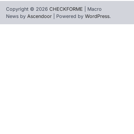
Copyright © 2026
CHECKFORME
| Macro
News by
Ascendoor
| Powered by
WordPress
.