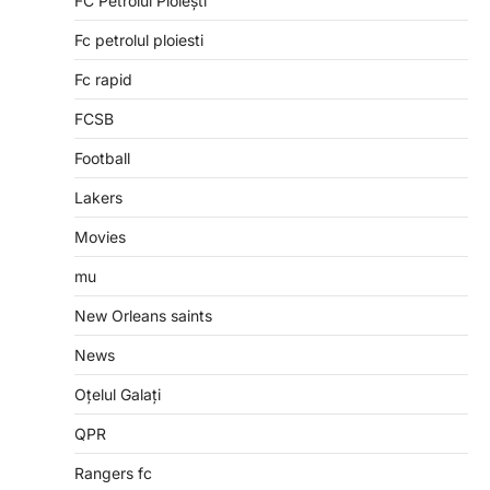
FC Petrolul Ploiești
Fc petrolul ploiesti
Fc rapid
FCSB
Football
Lakers
Movies
mu
New Orleans saints
News
Oțelul Galați
QPR
Rangers fc