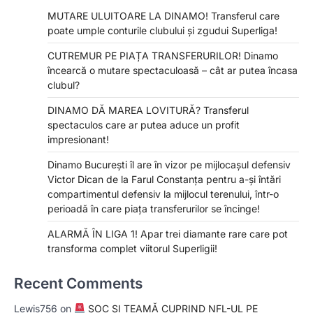
MUTARE ULUITOARE LA DINAMO! Transferul care
poate umple conturile clubului și zgudui Superliga!
CUTREMUR PE PIAȚA TRANSFERURILOR! Dinamo
încearcă o mutare spectaculoasă – cât ar putea încasa
clubul?
DINAMO DĂ MAREA LOVITURĂ? Transferul
spectaculos care ar putea aduce un profit
impresionant!
Dinamo București îl are în vizor pe mijlocașul defensiv
Victor Dican de la Farul Constanța pentru a-și întări
compartimentul defensiv la mijlocul terenului, într-o
perioadă în care piața transferurilor se încinge!
ALARMĂ ÎN LIGA 1! Apar trei diamante rare care pot
transforma complet viitorul Superligii!
Recent Comments
Lewis756
on
ȘOC ȘI TEAMĂ CUPRIND NFL-UL PE