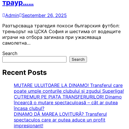
траур……
Admin
September 26, 2025
Разтърсваща трагедия покоси българския футбол:
треньорът на ЦСКА София и шестима от водещите
играчи на отбора загинаха при ужасяваща
самолетна…
Search
Search
Recent Posts
MUTARE ULUITOARE LA DINAMO! Transferul care
poate umple conturile clubului și zgudui Superliga!
CUTREMUR PE PIAȚA TRANSFERURILOR! Dinamo
încearcă o mutare spectaculoasă – cât ar putea
încasa clubul?
DINAMO DĂ MAREA LOVITURĂ? Transferul
spectaculos care ar putea aduce un profit
impresionant!