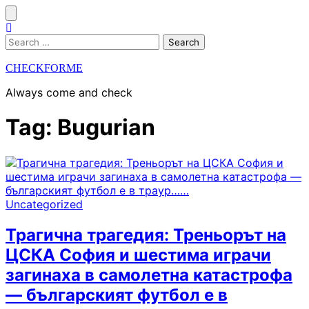
Skip
to
content
Search
for:
CHECKFORME
Always come and check
Tag:
Bugurian
Uncategorized
Трагична трагедия: Треньорът на
ЦСКА София и шестима играчи
загинаха в самолетна катастрофа
— българският футбол е в