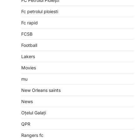
FC Petrolul Ploiești
Fc petrolul ploiesti
Fc rapid
FCSB
Football
Lakers
Movies
mu
New Orleans saints
News
Oțelul Galați
QPR
Rangers fc