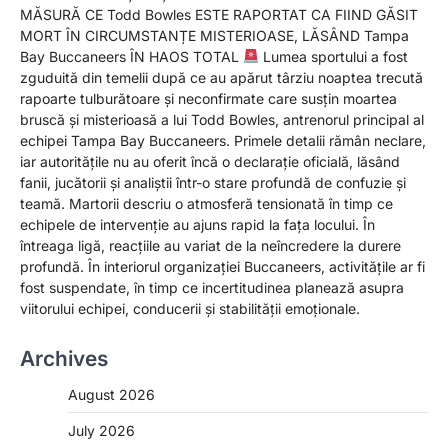
MĂSURĂ CE Todd Bowles ESTE RAPORTAT CA FIIND GĂSIT
MORT ÎN CIRCUMSTANȚE MISTERIOASE, LĂSÂND Tampa
Bay Buccaneers ÎN HAOS TOTAL
Lumea sportului a fost
zguduită din temelii după ce au apărut târziu noaptea trecută
rapoarte tulburătoare și neconfirmate care susțin moartea
bruscă și misterioasă a lui Todd Bowles, antrenorul principal al
echipei Tampa Bay Buccaneers. Primele detalii rămân neclare,
iar autoritățile nu au oferit încă o declarație oficială, lăsând
fanii, jucătorii și analiștii într-o stare profundă de confuzie și
teamă. Martorii descriu o atmosferă tensionată în timp ce
echipele de intervenție au ajuns rapid la fața locului. În
întreaga ligă, reacțiile au variat de la neîncredere la durere
profundă. În interiorul organizației Buccaneers, activitățile ar fi
fost suspendate, în timp ce incertitudinea planează asupra
viitorului echipei, conducerii și stabilității emoționale.
Archives
August 2026
July 2026