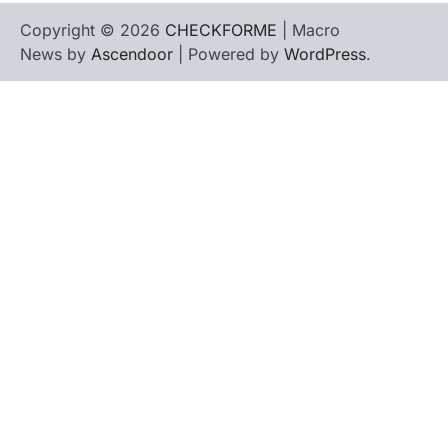
Copyright © 2026
CHECKFORME
| Macro
News by
Ascendoor
| Powered by
WordPress
.