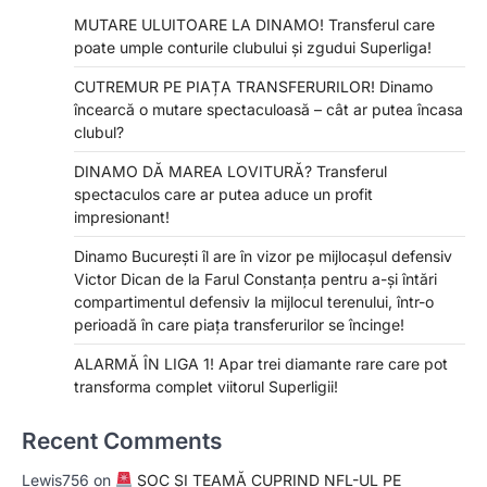
MUTARE ULUITOARE LA DINAMO! Transferul care
poate umple conturile clubului și zgudui Superliga!
CUTREMUR PE PIAȚA TRANSFERURILOR! Dinamo
încearcă o mutare spectaculoasă – cât ar putea încasa
clubul?
DINAMO DĂ MAREA LOVITURĂ? Transferul
spectaculos care ar putea aduce un profit
impresionant!
Dinamo București îl are în vizor pe mijlocașul defensiv
Victor Dican de la Farul Constanța pentru a-și întări
compartimentul defensiv la mijlocul terenului, într-o
perioadă în care piața transferurilor se încinge!
ALARMĂ ÎN LIGA 1! Apar trei diamante rare care pot
transforma complet viitorul Superligii!
Recent Comments
Lewis756
on
ȘOC ȘI TEAMĂ CUPRIND NFL-UL PE